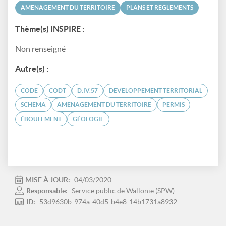
AMÉNAGEMENT DU TERRITOIRE
PLANS ET RÈGLEMENTS
Thème(s) INSPIRE :
Non renseigné
Autre(s) :
CODE
CODT
D.IV.57
DÉVELOPPEMENT TERRITORIAL
SCHÉMA
AMÉNAGEMENT DU TERRITOIRE
PERMIS
ÉBOULEMENT
GÉOLOGIE
MISE À JOUR:
04/03/2020
Responsable:
Service public de Wallonie (SPW)
ID:
53d9630b-974a-40d5-b4e8-14b1731a8932