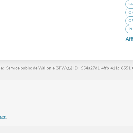
GR
O
O
P
Aff
le:
Service public de Wallonie (SPW)
ID:
554a27d1-4ffb-411c-8551-
act
.