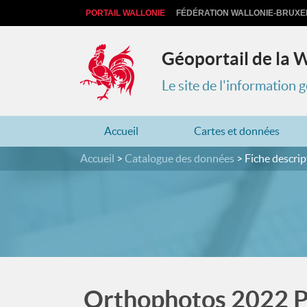
PORTAIL WALLONIE
FÉDÉRATION WALLONIE-BRUXE
Géoportail de la 
Le site de l'information
Accueil
Cartes et données
Accueil
Catalogue des données
Fiche descrip
Orthophotos 2022 Pr