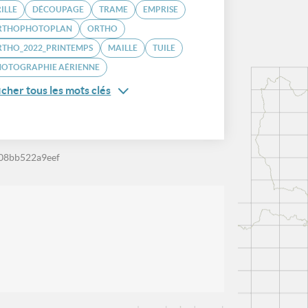
ILLE
DÉCOUPAGE
TRAME
EMPRISE
RTHOPHOTOPLAN
ORTHO
RTHO_2022_PRINTEMPS
MAILLE
TUILE
HOTOGRAPHIE AÉRIENNE
icher tous les mots clés
08bb522a9eef