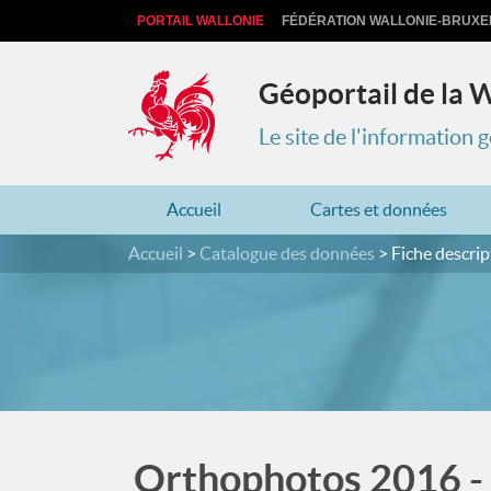
PORTAIL WALLONIE
FÉDÉRATION WALLONIE-BRUXE
Géoportail de la 
Le site de l'information
Accueil
Cartes et données
Accueil
Catalogue des données
Fiche descrip
Orthophotos 2016 - 