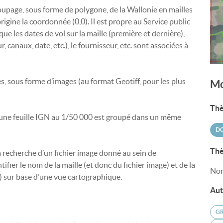
upage, sous forme de polygone, de la Wallonie en mailles
gine la coordonnée (0,0). Il est propre au Service public
ue les dates de vol sur la maille (première et dernière),
, canaux, date, etc.), le fournisseur, etc. sont associées à
s, sous forme d’images (au format Geotiff, pour les plus
Mo
Thè
 une feuille IGN au 1/50 000 est groupé dans un même
DO
Thè
r la recherche d’un fichier image donné au sein de
fier le nom de la maille (et donc du fichier image) et de la
Non
er) sur base d’une vue cartographique.
Aut
GR