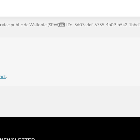
rvice public de Wallonie (SPW)
ID:
5d07cdaf-6755-4b09-b5a2-1bbd
act
.