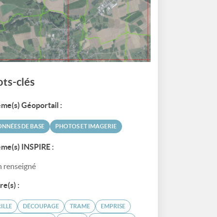
ts-clés
me(s) Géoportail :
NNÉES DE BASE
PHOTOS ET IMAGERIE
me(s) INSPIRE :
 renseigné
re(s) :
ILLE
DÉCOUPAGE
TRAME
EMPRISE