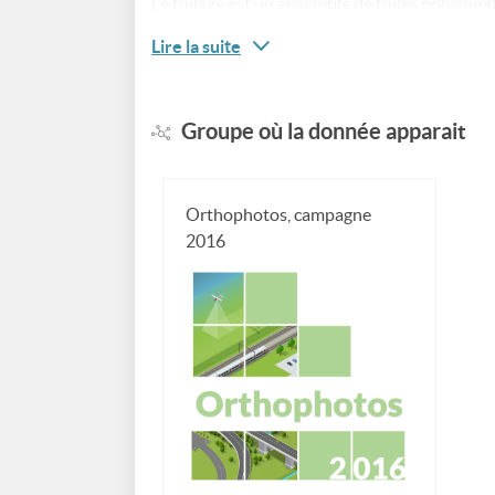
Le tuilage est un ensemble de tuiles polygona
appelées lignes de suture ou "seamlines" en an
Lire la suite
retenue dans le processus d'orthorectificatio
la date de prise de vue, l'angle solaire, l'ouve
prise de vue ayant servi à l'orthorectification,
Groupe où la donnée apparait
Orthophotos, campagne
2016