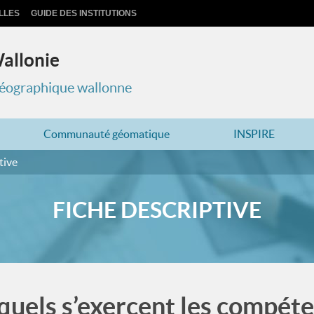
LLES
GUIDE DES INSTITUTIONS
Wallonie
 géographique wallonne
Communauté géomatique
INSPIRE
tive
FICHE DESCRIPTIVE
quels s’exercent les compét