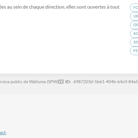
s au sein de chaque direction, elles sont ouvertes à tout
F
U
DI
A
A
P
rvice public de Wallonie (SPW)
ID:
6987203d-5b61-404b-b4c0-84a
act
.