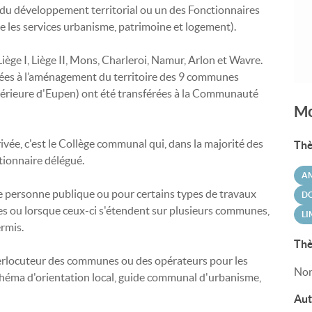
du développement territorial ou un des Fonctionnaires
e les services urbanisme, patrimoine et logement).
 Liège I, Liège II, Mons, Charleroi, Namur, Arlon et Wavre.
liées à l’aménagement du territoire des 9 communes
rieure d'Eupen) ont été transférées à la Communauté
Mo
ée, c'est le Collège communal qui, dans la majorité des
Thè
ctionnaire délégué.
A
e personne publique ou pour certains types de travaux
DO
tres ou lorsque ceux-ci s'étendent sur plusieurs communes,
LI
ermis.
Thè
interlocuteur des communes ou des opérateurs pour les
Non
héma d'orientation local, guide communal d'urbanisme,
Aut