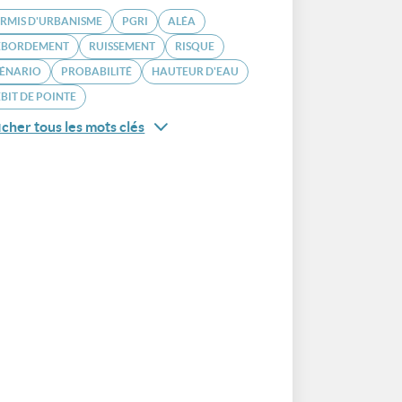
RMIS D'URBANISME
PGRI
ALÉA
ÉBORDEMENT
RUISSEMENT
RISQUE
CÉNARIO
PROBABILITÉ
HAUTEUR D'EAU
BIT DE POINTE
icher tous les mots clés