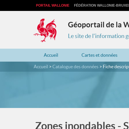
PORTAIL WALLONIE
FÉDÉRATION WALLONIE-BRUXE
Géoportail de la 
Le site de l'information
Accueil
Cartes et données
Accueil
Catalogue des données
Fiche descrip
Zones inondables - S