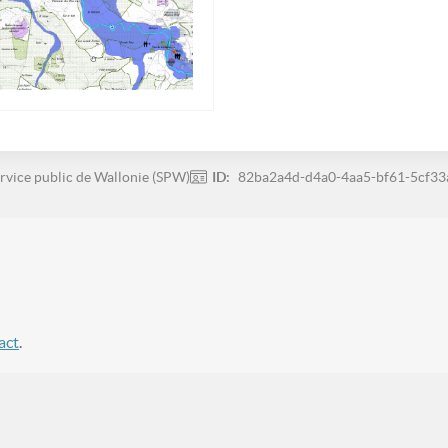
rvice public de Wallonie (SPW)
ID:
82ba2a4d-d4a0-4aa5-bf61-5cf33
act
.