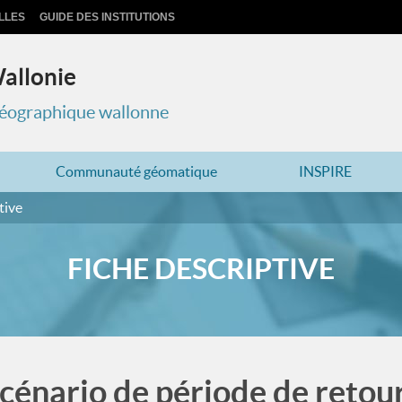
LLES
GUIDE DES INSTITUTIONS
Wallonie
 géographique wallonne
Communauté géomatique
INSPIRE
tive
FICHE DESCRIPTIVE
cénario de période de retou