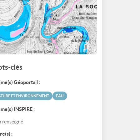
ts-clés
me(s) Géoportail :
ATURE ET ENVIRONNEMENT
EAU
me(s) INSPIRE :
 renseigné
re(s) :