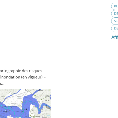
PE
D
S
DÉ
Aff
artographie des risques
'inondation (en vigueur) –
...