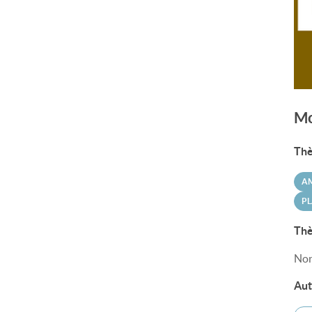
Mo
Thè
A
PL
Thè
Non
Aut