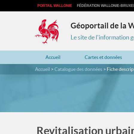
PORTAIL WALLONIE
FÉDÉRATION WALLONIE-BRUXE
Géoportail de la 
Le site de l'information
Accueil
Cartes et données
Accueil
Catalogue des données
Fiche descrip
Revitalisation urbai