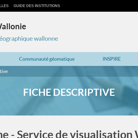
LLES
GUIDE DES INSTITUTIONS
Wallonie
 géographique wallonne
Communauté géomatique
INSPIRE
tive
FICHE DESCRIPTIVE
ne - Service de visualisatio