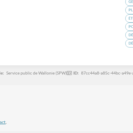
GE
P
ÉT
PO
D
D
le:
Service public de Wallonie (SPW)
ID:
87cc44a8-a85c-44bc-a49e
act
.