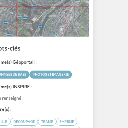
ts-clés
me(s) Géoportail :
NNÉES DE BASE
PHOTOS ET IMAGERIE
me(s) INSPIRE :
 renseigné
re(s) :
ILLE
DÉCOUPAGE
TRAME
EMPRISE