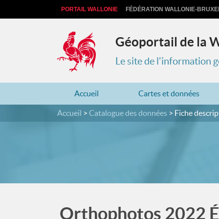
PORTAIL WALLONIE
FÉDÉRATION WALLONIE-BRUXE
Géoportail de la 
Le site de l'information
Accueil
Cartes et données
Accueil
Catalogue des données
Fiche descrip
Orthophotos 2022 Été