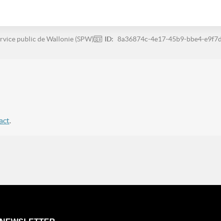
rvice public de Wallonie (SPW)
ID:
8a36874c-4e17-45b9-bbe4-e9f7
act
.