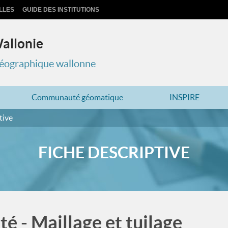
LLES
GUIDE DES INSTITUTIONS
Wallonie
 géographique wallonne
Communauté géomatique
INSPIRE
tive
FICHE DESCRIPTIVE
 - Maillage et tuilage