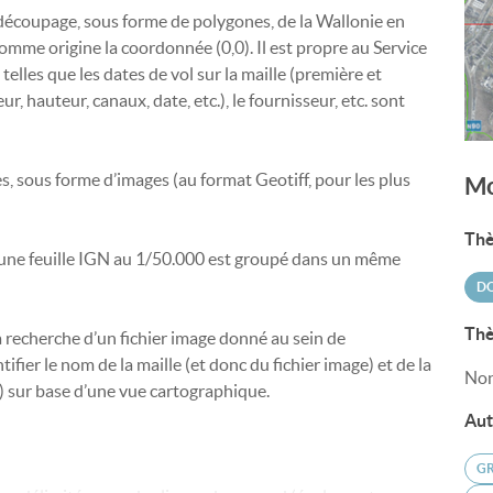
découpage, sous forme de polygones, de la Wallonie en
omme origine la coordonnée (0,0). Il est propre au Service
elles que les dates de vol sur la maille (première et
ur, hauteur, canaux, date, etc.), le fournisseur, etc. sont
s, sous forme d’images (au format Geotiff, pour les plus
Mo
Thè
 une feuille IGN au 1/50.000 est groupé dans un même
DO
Thè
r la recherche d’un fichier image donné au sein de
fier le nom de la maille (et donc du fichier image) et de la
Non
er) sur base d’une vue cartographique.
Aut
GR