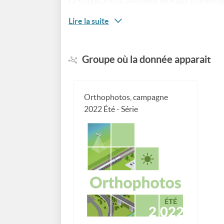
Le tuilage est un ensemble de tuiles polygona
appelées lignes de suture ou "seamlines" en an
Lire la suite
retenue dans le processus d'orthorectificatio
la date de prise de vue, l'angle solaire, l'ouve
prise de vue ayant servi à l'orthorectification,
Groupe où la donnée apparait
Orthophotos, campagne
2022 Été - Série