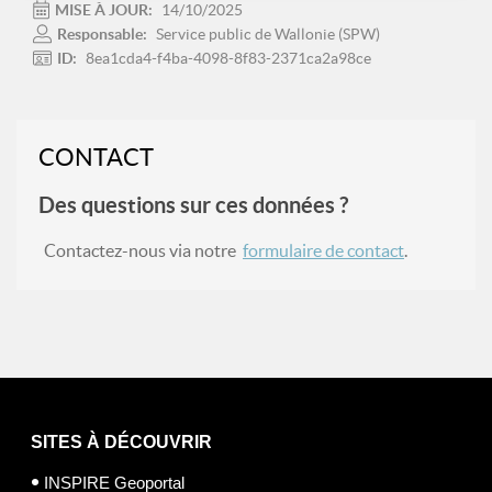
MISE À JOUR:
14/10/2025
Responsable:
Service public de Wallonie (SPW)
ID:
8ea1cda4-f4ba-4098-8f83-2371ca2a98ce
CONTACT
Des questions sur ces données ?
Contactez-nous via notre
formulaire de contact
.
SITES À DÉCOUVRIR
INSPIRE Geoportal