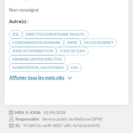
Non renseigné
Autre(s) :
ZDE
DIRECTIVE EUROPÉENNE 98/83/EC
CONSOMMATION HUMAINE
SWDE
EAU DU ROBINET
ZONE DE DISTRIBUTION
CODE DE L'EAU
DRINKING WATER DIRECTIVE
ALIMENTATION, EAU POTABLE
EAU
Afficher tous les mots clés
MISE À JOUR:
01/04/2018
Responsable:
Service public de Wallonie (SPW)
ID:
97c8013c-ed9f-4007-a4fc-fa7dc6cb6435