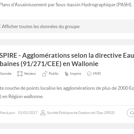
 Plans d'Assainissement par Sous-bassin Hydrographique (PASH).
Afficher toutes les données du groupe
SPIRE - Agglomérations selon la directive Eau
baines (91/271/CEE) en Wallonie
Donnée
Vecteur
Public
Inspire
HVD
te couche de points localise les agglomérations de plus de 2000 E
) en Région wallonne.
C
ise à jour:
01/01/2017
Société Publique de Gestion de l'Eau (SPGE)