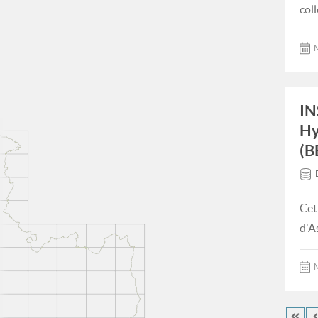
col
M
IN
Hy
(B
Cet
d'A
M