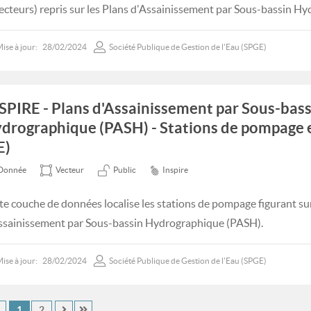
lecteurs) repris sur les Plans d'Assainissement par Sous-bassin H
ise à jour:
28/02/2024
Société Publique de Gestion de l'Eau (SPGE)
SPIRE - Plans d'Assainissement par Sous-bass
drographique (PASH) - Stations de pompage 
E)
Donnée
Vecteur
Public
Inspire
te couche de données localise les stations de pompage figurant sur
ssainissement par Sous-bassin Hydrographique (PASH).
ise à jour:
28/02/2024
Société Publique de Gestion de l'Eau (SPGE)
1
2