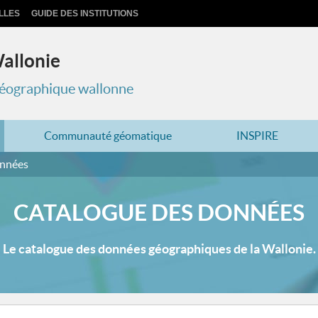
LLES
GUIDE DES INSTITUTIONS
Wallonie
 géographique wallonne
Communauté géomatique
INSPIRE
onnées
CATALOGUE DES DONNÉES
Le catalogue des données géographiques de la Wallonie.