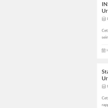
IN
Ur
Cet
sei
M
St
Ur
Cet
rap