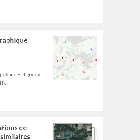
graphique
(publiques) figurant
H).
ations de
similaires