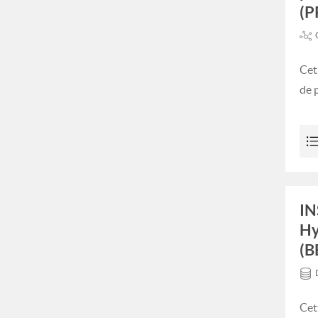
(P
Cet
de 
IN
Hy
(B
Cet