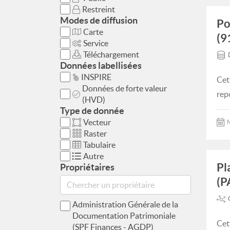
Restreint
Modes de diffusion
Po
Carte
(9
Service
Téléchargement
Données labellisées
INSPIRE
Cet
Données de forte valeur
rep
(HVD)
Type de donnée
Vecteur
M
Raster
Tabulaire
Autre
Pl
Propriétaires
(P
Administration Générale de la
Documentation Patrimoniale
Cet
(SPF Finances - AGDP)