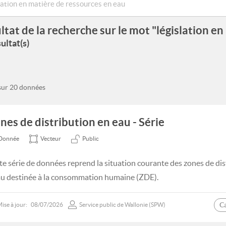
ltat de la recherche sur le mot "législation e
ultat(s)
 sur 20 données
nes de distribution en eau - Série
Donnée
Vecteur
Public
te série de données reprend la situation courante des zones de di
au destinée à la consommation humaine (ZDE).
C
ise à jour:
08/07/2026
Service public de Wallonie (SPW)