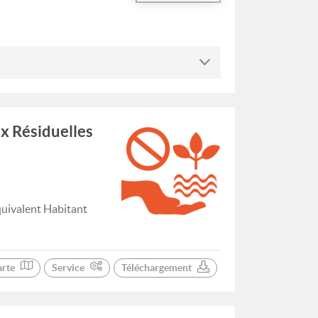
x Résiduelles
quivalent Habitant
arte
Service
Téléchargement