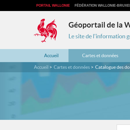
PORTAIL WALLONIE
FÉDÉRATION WALLONIE-BRUXE
Géoportail de la 
Le site de l'information
Accueil
Cartes et données
Accueil
Cartes et données
Catalogue des d