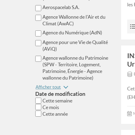
les
Aerospacelab S.A.
Agence Wallonne de l'Air et du
Climat (AwAC)
Agence du Numérique (AdN)
Agence pour une Vie de Qualité
(AViQ)
IN
Agence wallonne du Patrimoine
Ur
(SPW - Territoire, Logement,
Patrimoine, Énergie - Agence
wallonne du Patrimoine)
Afficher tout
Cet
Date de modification
(EH
Cette semaine
Ce mois
Cette année
M