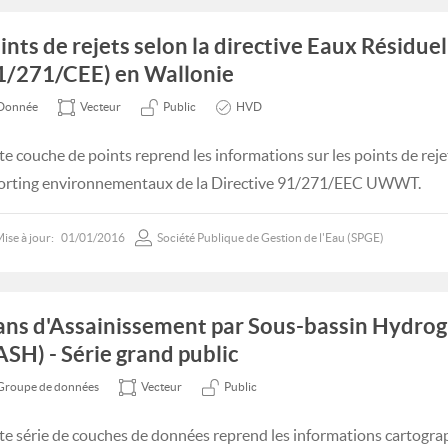
ints de rejets selon la directive Eaux Résidue
1/271/CEE) en Wallonie
Donnée
Vecteur
Public
HVD
te couche de points reprend les informations sur les points de reje
orting environnementaux de la Directive 91/271/EEC UWWT.
ise à jour:
01/01/2016
Société Publique de Gestion de l'Eau (SPGE)
ans d'Assainissement par Sous-bassin Hydro
ASH) - Série grand public
Groupe de données
Vecteur
Public
te série de couches de données reprend les informations cartogra