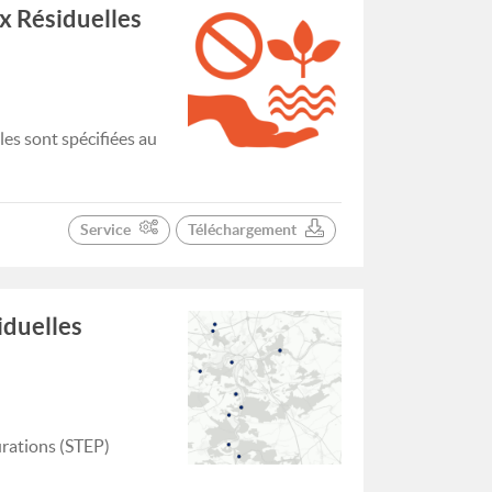
ux Résiduelles
les sont spécifiées au
Service
Téléchargement
iduelles
urations (STEP)