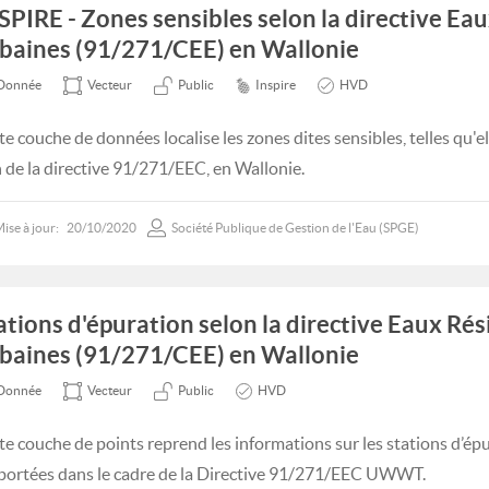
SPIRE - Zones sensibles selon la directive Ea
baines (91/271/CEE) en Wallonie
Donnée
Vecteur
Public
Inspire
HVD
te couche de données localise les zones dites sensibles, telles qu'el
n de la directive 91/271/EEC, en Wallonie.
ise à jour:
20/10/2020
Société Publique de Gestion de l'Eau (SPGE)
ations d'épuration selon la directive Eaux Rés
baines (91/271/CEE) en Wallonie
Donnée
Vecteur
Public
HVD
te couche de points reprend les informations sur les stations d’ép
portées dans le cadre de la Directive 91/271/EEC UWWT.