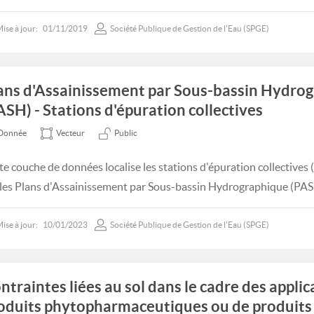
ise à jour:
01/11/2019
Société Publique de Gestion de l'Eau (SPGE)
ans d'Assainissement par Sous-bassin Hydro
ASH) - Stations d'épuration collectives
Donnée
Vecteur
Public
te couche de données localise les stations d'épuration collectives 
 les Plans d'Assainissement par Sous-bassin Hydrographique (PAS
ise à jour:
10/01/2023
Société Publique de Gestion de l'Eau (SPGE)
ntraintes liées au sol dans le cadre des applic
oduits phytopharmaceutiques ou de produits 