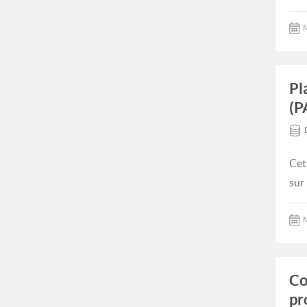
M
Pl
(P
Cet
sur
M
Co
pr