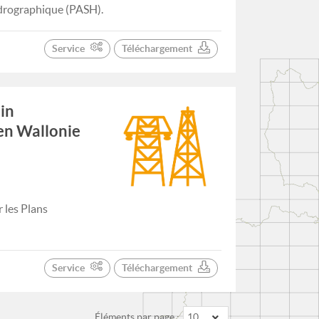
ydrographique (PASH).
Service
Téléchargement
in
en Wallonie
 les Plans
Service
Téléchargement
Éléments par page :
10