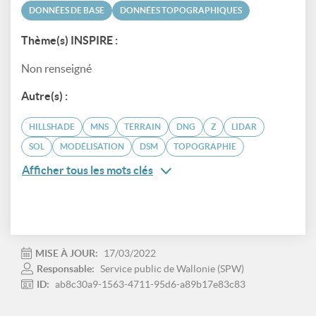
DONNÉES DE BASE
DONNÉES TOPOGRAPHIQUES
Thème(s) INSPIRE :
Non renseigné
Autre(s) :
HILLSHADE
MNS
TERRAIN
DNG
Z
LIDAR
SOL
MODÉLISATION
DSM
TOPOGRAPHIE
Afficher tous les mots clés
MISE À JOUR:
17/03/2022
Responsable:
Service public de Wallonie (SPW)
ID:
ab8c30a9-1563-4711-95d6-a89b17e83c83