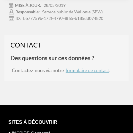
MISE À JOUR:
28/05/2019
Responsable:
Service public de Wallonie (SPW)
ID:
bb77759b-172f-4797-8f55-b185dd074820
CONTACT
Des questions sur ces données ?
Contactez-nous via notre
formulaire de contact
.
SITES À DÉCOUVRIR