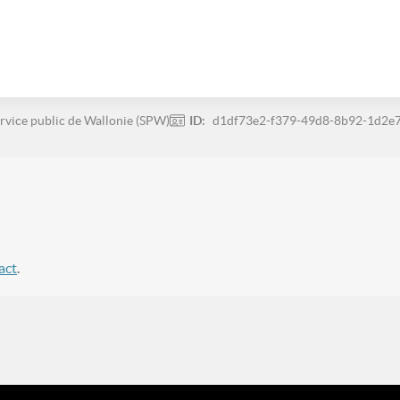
rvice public de Wallonie (SPW)
ID:
d1df73e2-f379-49d8-8b92-1d2e
act
.