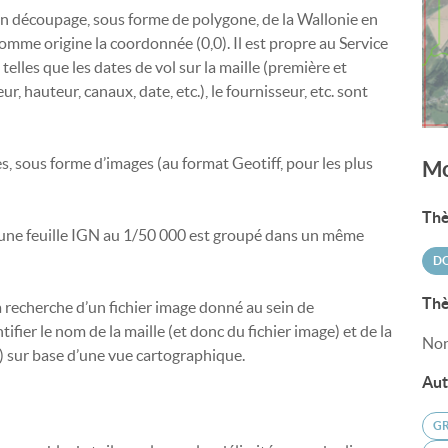
n découpage, sous forme de polygone, de la Wallonie en
omme origine la coordonnée (0,0). Il est propre au Service
elles que les dates de vol sur la maille (première et
ur, hauteur, canaux, date, etc.), le fournisseur, etc. sont
s, sous forme d’images (au format Geotiff, pour les plus
Mo
Thè
 une feuille IGN au 1/50 000 est groupé dans un même
DO
Thè
r la recherche d’un fichier image donné au sein de
fier le nom de la maille (et donc du fichier image) et de la
Non
er) sur base d’une vue cartographique.
Aut
GR