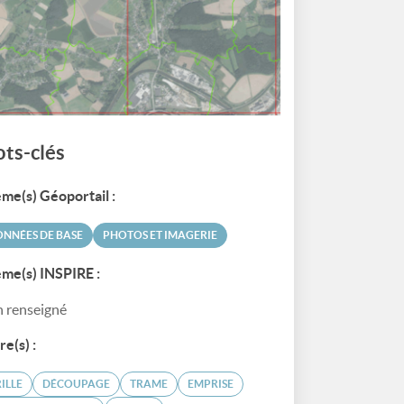
ts-clés
me(s) Géoportail :
NNÉES DE BASE
PHOTOS ET IMAGERIE
me(s) INSPIRE :
 renseigné
re(s) :
ILLE
DÉCOUPAGE
TRAME
EMPRISE