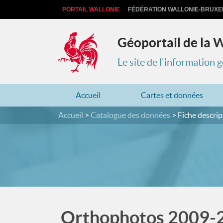
PORTAIL WALLONIE
FÉDÉRATION WALLONIE-BRUXE
Géoportail de la 
Le site de l'information
Accueil
Cartes et données
Accueil
Catalogue des données
Fiche descrip
Orthophotos 2009-20