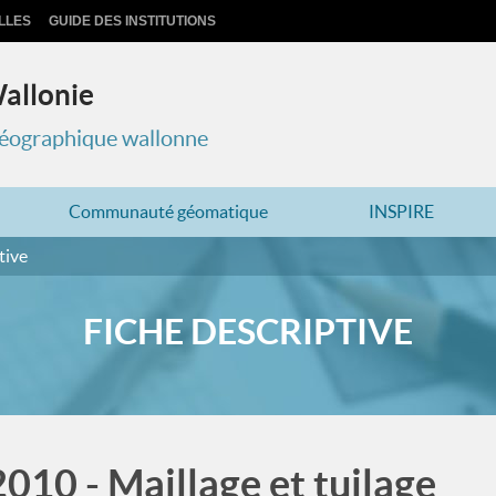
LLES
GUIDE DES INSTITUTIONS
Wallonie
 géographique wallonne
Communauté géomatique
INSPIRE
tive
FICHE DESCRIPTIVE
10 - Maillage et tuilage