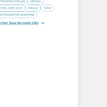
RTHOPHOTOPLAN
ORTHO
THO_2009_2010
MAILLE
TUILE
HOTOGRAPHIE AÉRIENNE
icher tous les mots clés