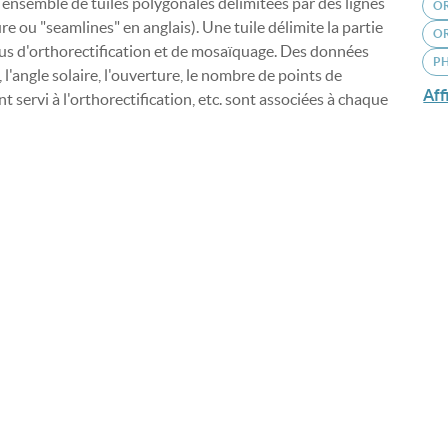
ensemble de tuiles polygonales délimitées par des lignes
O
e ou "seamlines" en anglais). Une tuile délimite la partie
OR
us d'orthorectification et de mosaïquage. Des données
P
, l'angle solaire, l'ouverture, le nombre de points de
Aff
t servi à l'orthorectification, etc. sont associées à chaque