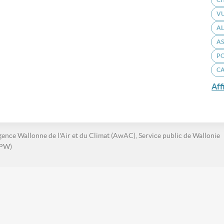
VU
A
AS
P
CA
Aff
ence Wallonne de l'Air et du Climat (AwAC), Service public de Wallonie
SPW)