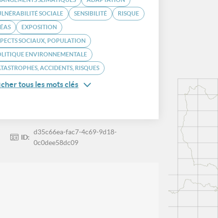
LNÉRABILITÉ SOCIALE
SENSIBILITÉ
RISQUE
LÉAS
EXPOSITION
PECTS SOCIAUX, POPULATION
OLITIQUE ENVIRONNEMENTALE
TASTROPHES, ACCIDENTS, RISQUES
icher tous les mots clés
d35c66ea-fac7-4c69-9d18-
ID:
0c0dee58dc09