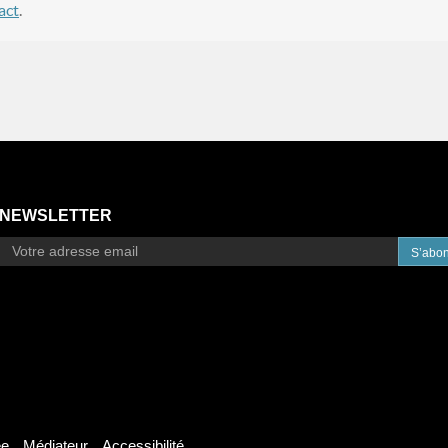
act
.
NEWSLETTER
S’abo
ée
Médiateur
Accessibilité