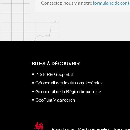
Contactez-nous via notre
formulaire de cont
SITES À DÉCOUVRIR
INSPIRE Geoportal
Géoportail des institutions fédérales
Géoportail de la Région bruxelloise
GeoPunt Vlaanderen
Plan du site
Mentions légales
Vie priv