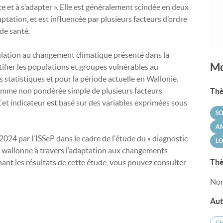
e et à s’adapter ». Elle est généralement scindée en deux
aptation, et est influencée par plusieurs facteurs d’ordre
de santé.
opulation au changement climatique présenté dans la
Mo
tifier les populations et groupes vulnérables au
 statistiques et pour la période actuelle en Wallonie.
somme non pondérée simple de plusieurs facteurs
Thè
 Cet indicateur est basé sur des variables exprimées sous
SO
A
024 par l'ISSeP dans le cadre de l'étude du « diagnostic
LO
e wallonne à travers l’adaptation aux changements
Thè
nant les résultats de cette étude, vous pouvez consulter
Non
Aut
C