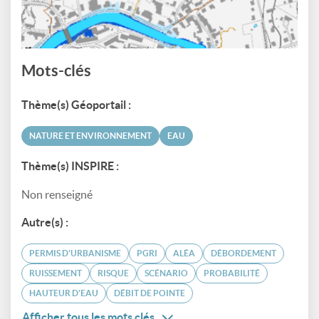
Mots-clés
Thème(s) Géoportail :
NATURE ET ENVIRONNEMENT
EAU
Thème(s) INSPIRE :
Non renseigné
Autre(s) :
PERMIS D'URBANISME
PGRI
ALÉA
DÉBORDEMENT
RUISSEMENT
RISQUE
SCÉNARIO
PROBABILITÉ
HAUTEUR D'EAU
DÉBIT DE POINTE
Afficher tous les mots clés