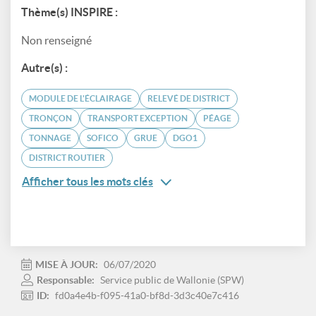
Thème(s) INSPIRE :
Non renseigné
Autre(s) :
MODULE DE L'ÉCLAIRAGE
RELEVÉ DE DISTRICT
TRONÇON
TRANSPORT EXCEPTION
PÉAGE
TONNAGE
SOFICO
GRUE
DGO1
DISTRICT ROUTIER
Afficher tous les mots clés
MISE À JOUR:
06/07/2020
Responsable:
Service public de Wallonie (SPW)
ID:
fd0a4e4b-f095-41a0-bf8d-3d3c40e7c416