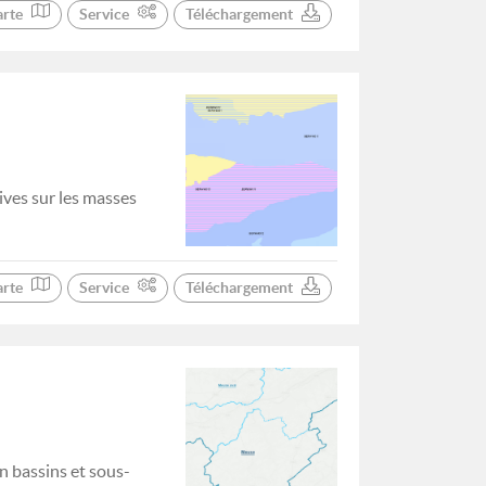
arte
Service
Téléchargement
ives sur les masses
arte
Service
Téléchargement
n bassins et sous-