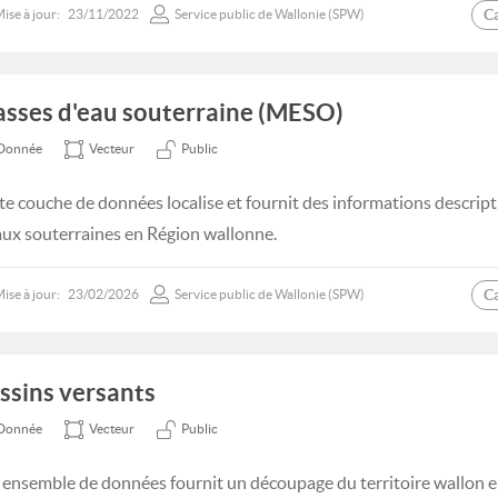
C
ise à jour:
23/11/2022
Service public de Wallonie (SPW)
sses d'eau souterraine (MESO)
Donnée
Vecteur
Public
te couche de données localise et fournit des informations descript
aux souterraines en Région wallonne.
C
ise à jour:
23/02/2026
Service public de Wallonie (SPW)
ssins versants
Donnée
Vecteur
Public
 ensemble de données fournit un découpage du territoire wallon e