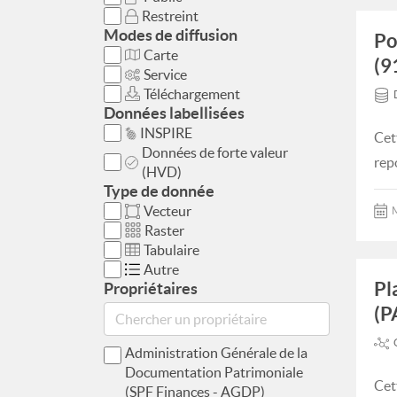
Restreint
Modes de diffusion
Po
Carte
(9
Service
Téléchargement
Données labellisées
INSPIRE
Cet
Données de forte valeur
rep
(HVD)
Type de donnée
Vecteur
M
Raster
Tabulaire
Autre
Pl
Propriétaires
(P
Administration Générale de la
Documentation Patrimoniale
Cet
(SPF Finances - AGDP)