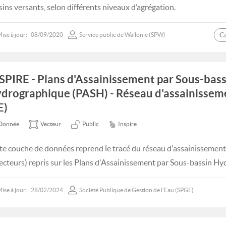
sins versants, selon différents niveaux d’agrégation.
C
ise à jour:
08/09/2020
Service public de Wallonie (SPW)
SPIRE - Plans d'Assainissement par Sous-bass
drographique (PASH) - Réseau d'assainissem
E)
Donnée
Vecteur
Public
Inspire
te couche de données reprend le tracé du réseau d'assainissement c
lecteurs) repris sur les Plans d'Assainissement par Sous-bassin H
ise à jour:
28/02/2024
Société Publique de Gestion de l'Eau (SPGE)