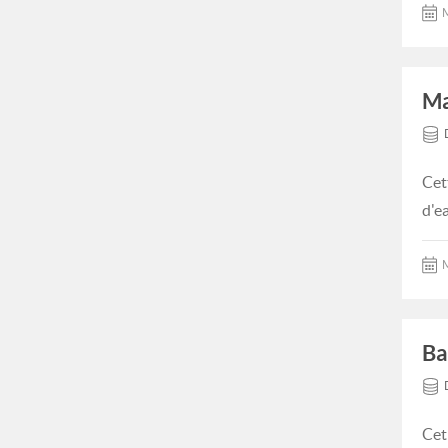
M
Ma
Cet
d'e
M
Ba
Cet