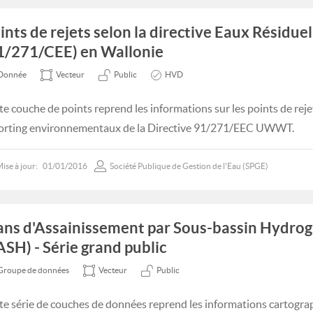
ints de rejets selon la directive Eaux Résidue
1/271/CEE) en Wallonie
Donnée
Vecteur
Public
HVD
te couche de points reprend les informations sur les points de reje
orting environnementaux de la Directive 91/271/EEC UWWT.
ise à jour:
01/01/2016
Société Publique de Gestion de l'Eau (SPGE)
ans d'Assainissement par Sous-bassin Hydro
ASH) - Série grand public
Groupe de données
Vecteur
Public
te série de couches de données reprend les informations cartogra