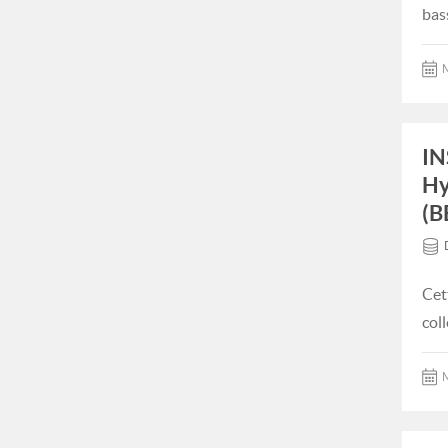
bas
M
IN
Hy
(B
Cet
col
M