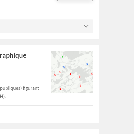
graphique
(publiques) figurant
H).