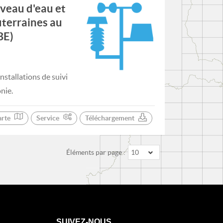
iveau d'eau et
uterraines au
BE)
stallations de suivi
nie.
arte
Service
Téléchargement
Éléments par page :
10
SUIVEZ-NOUS