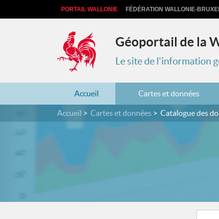
PORTAIL WALLONIE
FÉDÉRATION WALLONIE-BRUXE
Géoportail de la 
Le site de l'information
Accueil
Cartes et données
Accueil
Cartes et données
Catalogue des d