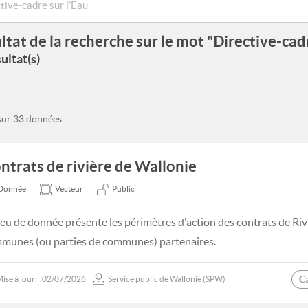
ltat de la recherche sur le mot "Directive-cadr
ultat(s)
 sur 33 données
ntrats de rivière de Wallonie
Donnée
Vecteur
Public
jeu de donnée présente les périmètres d'action des contrats de Rivi
munes (ou parties de communes) partenaires.
C
ise à jour:
02/07/2026
Service public de Wallonie (SPW)