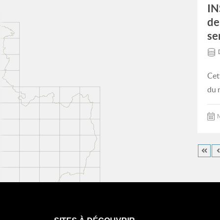
IN
de
se
Cet
du 
M