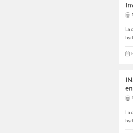
In
La 
hyd
M
IN
en
La 
hyd