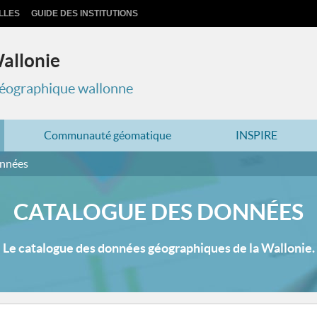
LLES
GUIDE DES INSTITUTIONS
Wallonie
 géographique wallonne
Communauté géomatique
INSPIRE
onnées
CATALOGUE DES DONNÉES
Le catalogue des données géographiques de la Wallonie.