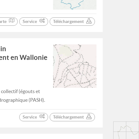
arte
Service
Téléchargement
in
ent en Wallonie
ollectif (égouts et
ydrographique (PASH).
Service
Téléchargement