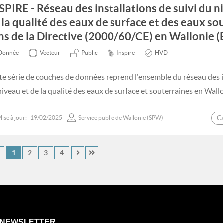
SPIRE - Réseau des installations de suivi du n
 la qualité des eaux de surface et des eaux so
ns de la Directive (2000/60/CE) en Wallonie (
Donnée
Vecteur
Public
Inspire
HVD
te série de couches de données reprend l'ensemble du réseau des in
niveau et de la qualité des eaux de surface et souterraines en Wallo
C
ise à jour:
19/02/2025
Service public de Wallonie (SPW)
1
2
3
4
NEWSLETTER