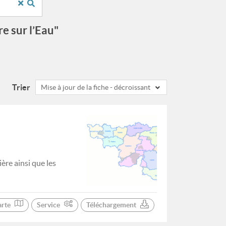
e sur l’Eau"
Trier
Mise à jour de la fiche - décroissant
ère ainsi que les
arte
Service
Téléchargement