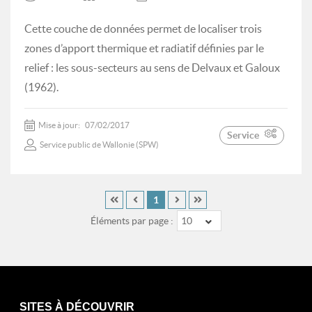
Cette couche de données permet de localiser trois
zones d’apport thermique et radiatif définies par le
relief : les sous-secteurs au sens de Delvaux et Galoux
(1962).
Mise à jour:
07/02/2017
Service
Service public de Wallonie (SPW)
1
Éléments par page :
10
SITES À DÉCOUVRIR