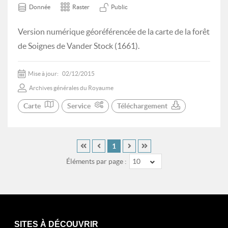
Donnée
Raster
Public
Version numérique géoréférencée de la carte de la forêt
de Soignes de Vander Stock (1661).
Mise à jour:
02/12/2015
Archives générales du Royaume
Carte
Service
Téléchargement
1
Éléments par page :
10
SITES À DÉCOUVRIR