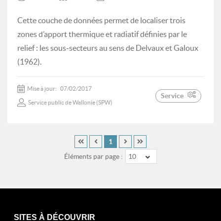
Cette couche de données permet de localiser trois
zones d’apport thermique et radiatif définies par le
relief : les sous-secteurs au sens de Delvaux et Galoux
(1962).
Mise à jour:
07/02/2017
Service
Service public de Wallonie (SPW)
1
Éléments par page :
10
SITES À DÉCOUVRIR