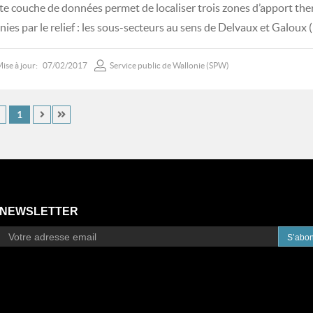
te couche de données permet de localiser trois zones d’apport ther
inies par le relief : les sous-secteurs au sens de Delvaux et Galoux 
ise à jour:
07/02/2017
Service public de Wallonie (SPW)
1
NEWSLETTER
S’abo