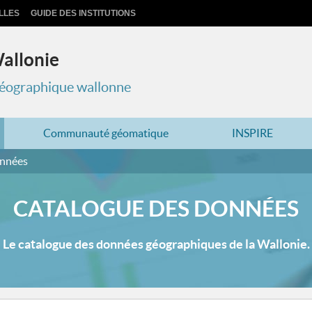
LLES
GUIDE DES INSTITUTIONS
Wallonie
 géographique wallonne
Communauté géomatique
INSPIRE
onnées
CATALOGUE DES DONNÉES
Le catalogue des données géographiques de la Wallonie.