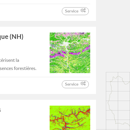
Service
que (NH)
érisent la
sences forestières.
Service
s