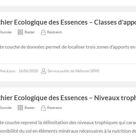
chier Ecologique des Essences – Classes d’app
Donnée
Raster
Restreint
te couche de données permet de localiser trois zones d’apports en e
ise à jour:
16/06/2020
Service public de Wallonie (SPW)
chier Ecologique des Essences – Niveaux trop
Donnée
Raster
Restreint
te couche reprend la délimitation des niveaux trophiques qui carac
ponibilité du sol en éléments minéraux nécessaires à la nutrition d