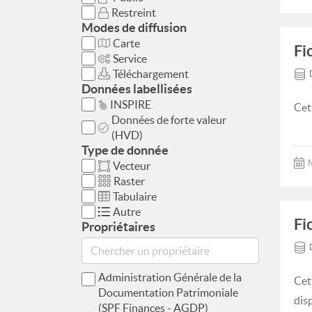
Restreint
Modes de diffusion
Carte
Fi
Service
Téléchargement
Données labellisées
INSPIRE
Cet
Données de forte valeur
(HVD)
Type de donnée
M
Vecteur
Raster
Tabulaire
Autre
Fi
Propriétaires
Administration Générale de la
Cet
Documentation Patrimoniale
dis
(SPF Finances - AGDP)