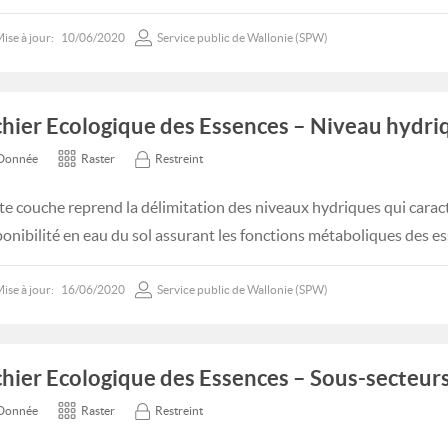
ise à jour:
10/06/2020
Service public de Wallonie (SPW)
chier Ecologique des Essences – Niveau hydri
Donnée
Raster
Restreint
te couche reprend la délimitation des niveaux hydriques qui caract
ponibilité en eau du sol assurant les fonctions métaboliques des es
ise à jour:
16/06/2020
Service public de Wallonie (SPW)
chier Ecologique des Essences – Sous-secteur
Donnée
Raster
Restreint