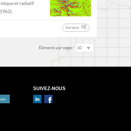
mique et radiatif
(1962).
Service
Éléments par page :
10
SUIVEZ-NOUS
nner