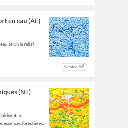
ort en eau (AE)
au selon le relief.
Service
hiques (NT)
térisent la
es essences forestières.