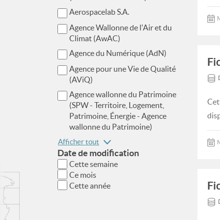
Aerospacelab S.A.
M
Agence Wallonne de l'Air et du
Climat (AwAC)
Agence du Numérique (AdN)
Fi
Agence pour une Vie de Qualité
(AViQ)
Agence wallonne du Patrimoine
Cet
(SPW - Territoire, Logement,
dis
Patrimoine, Énergie - Agence
wallonne du Patrimoine)
Afficher tout
M
Date de modification
Cette semaine
Ce mois
Fi
Cette année