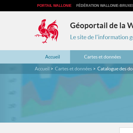
PORTAIL WALLONIE
FÉDÉRATION WALLONIE-BRUXE
Géoportail de la 
Le site de l'information
Accueil
Cartes et données
Accueil
Cartes et données
Catalogue des d