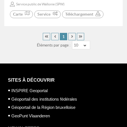
Service public de Wallonie (SPW)
Carte
Service
Téléchargement
1
Éléments par page :
10
SITES À DÉCOUVRIR
INSPIRE Geoportal
Géoportail des institutions fédérales
Géoportail de la Région bruxelloise
GeoPunt Vlaanderen