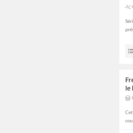
Sér
prés
Fr
le 
Cet
cour