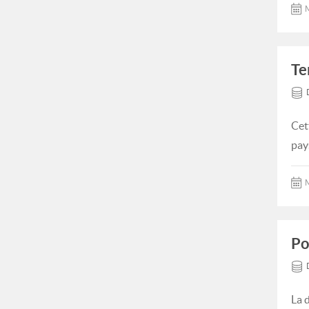
M
Te
Cet
pay
M
Po
La 