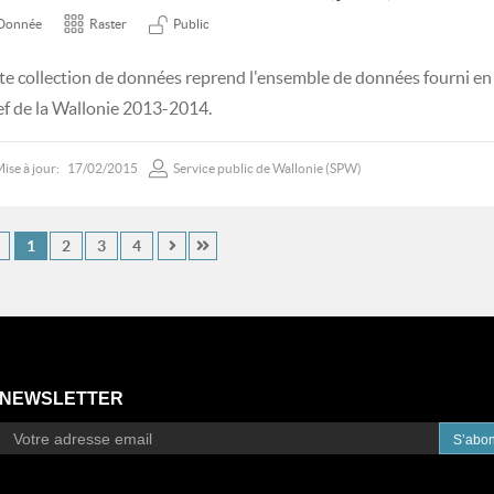
Donnée
Raster
Public
te collection de données reprend l'ensemble de données fourni en
ief de la Wallonie 2013-2014.
ise à jour:
17/02/2015
Service public de Wallonie (SPW)
1
2
3
4
NEWSLETTER
S’abo