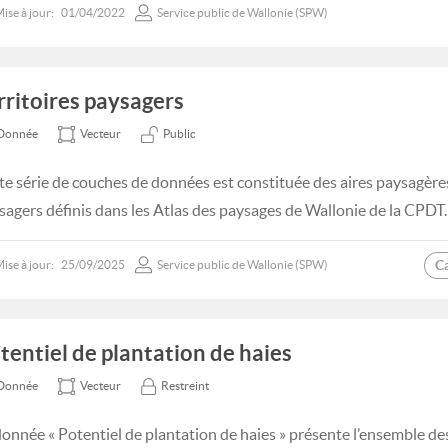
ise à jour:
01/04/2022
Service public de Wallonie (SPW)
rritoires paysagers
Donnée
Vecteur
Public
te série de couches de données est constituée des aires paysagère
sagers définis dans les Atlas des paysages de Wallonie de la CPDT.
C
ise à jour:
25/09/2025
Service public de Wallonie (SPW)
tentiel de plantation de haies
Donnée
Vecteur
Restreint
donnée « Potentiel de plantation de haies » présente l’ensemble des 