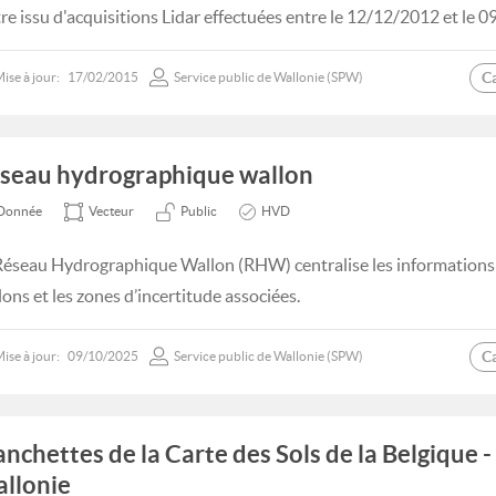
re issu d'acquisitions Lidar effectuées entre le 12/12/2012 et le 
C
ise à jour:
17/02/2015
Service public de Wallonie (SPW)
seau hydrographique wallon
Donnée
Vecteur
Public
HVD
Réseau Hydrographique Wallon (RHW) centralise les informations s
lons et les zones d’incertitude associées.
C
ise à jour:
09/10/2025
Service public de Wallonie (SPW)
anchettes de la Carte des Sols de la Belgique -
llonie