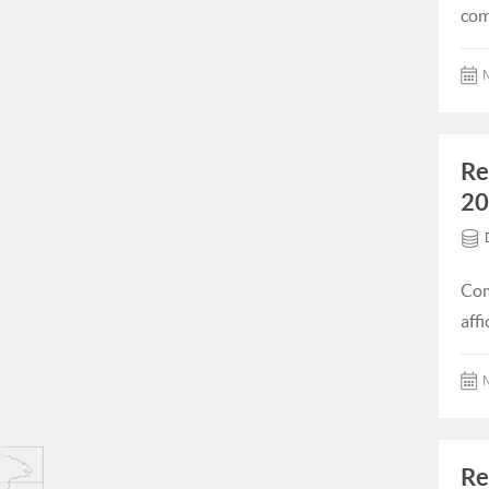
com
M
Re
20
Com
aff
M
Re