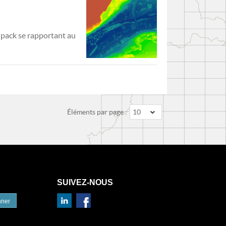
 pack se rapportant au
Éléments par page :
10
SUIVEZ-NOUS
nner