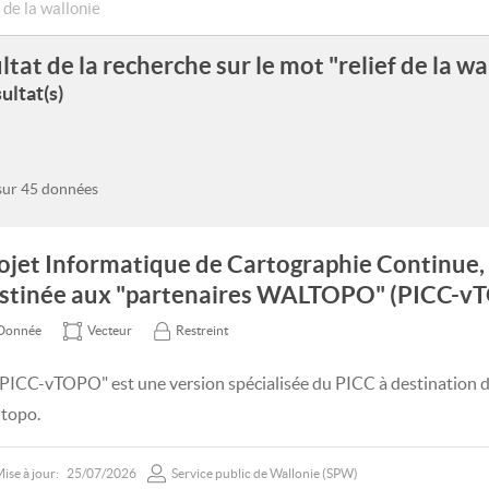
ltat de la recherche sur le mot "relief de la wa
ultat(s)
 sur 45 données
ojet Informatique de Cartographie Continue,
stinée aux "partenaires WALTOPO" (PICC-v
Donnée
Vecteur
Restreint
"PICC-vTOPO" est une version spécialisée du PICC à destination d
topo.
ise à jour:
25/07/2026
Service public de Wallonie (SPW)