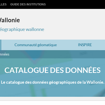
LLES
GUIDE DES INSTITUTIONS
Wallonie
 géographique wallonne
Communauté géomatique
INSPIRE
onnées
CATALOGUE DES DONNÉES
Le catalogue des données géographiques de la Wallonie.