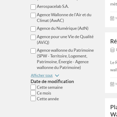
mèt
Aerospacelab S.A.
Agence Wallonne de l'Air et du
M
Climat (AwAC)
Agence du Numérique (AdN)
Agence pour une Vie de Qualité
Ré
(AViQ)
Agence wallonne du Patrimoine
(SPW - Territoire, Logement,
Patrimoine, Énergie - Agence
Le 
wallonne du Patrimoine)
wal
Afficher tout
Date de modification
M
Cette semaine
Ce mois
Cette année
Pl
Wa