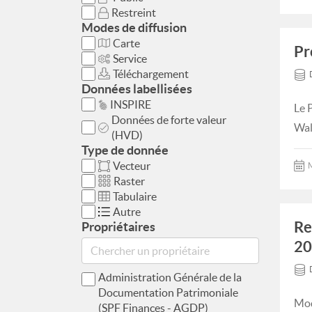
Restreint
Modes de diffusion
Carte
Pr
Service
Téléchargement
Données labellisées
INSPIRE
Le 
Données de forte valeur
Wal
(HVD)
Type de donnée
Vecteur
M
Raster
Tabulaire
Autre
Re
Propriétaires
20
Administration Générale de la
Documentation Patrimoniale
Mod
(SPF Finances - AGDP)