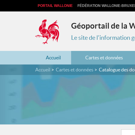
PORTAIL WALLONIE
FÉDÉRATION WALLONIE-BRUXE
Géoportail de la 
Le site de l'information
Accueil
Cartes et données
Accueil
Cartes et données
Catalogue des d