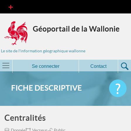
Géoportail de la Wallonie
Le site de l'information géographique wallonne
Se connecter
Contact
FICHE DESCRIPTIVE
Centralités
Donnée
Vecteur
Public