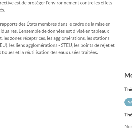
directive est de protéger l'environnement contre les effets
és.
 rapports des États membres dans le cadre de la mise en
siduaires. L'ensemble de données est divisé en tableaux
, les zones réceptrices, les agglomérations, les stations
U), les liens agglomérations - STEU, les points de rejet et
 boues et la réutilisation des eaux usées traitées.
Mo
Thè
N
Thè
Non