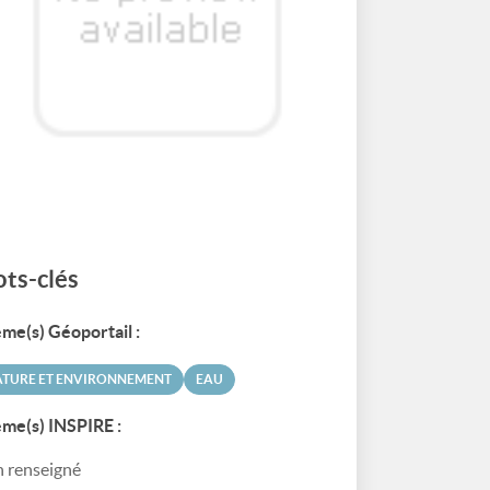
ts-clés
me(s) Géoportail :
ATURE ET ENVIRONNEMENT
EAU
me(s) INSPIRE :
 renseigné