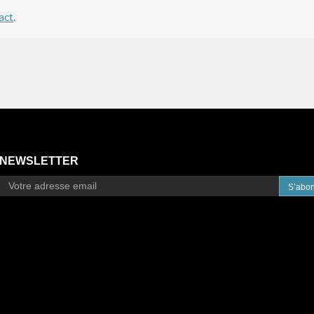
act
.
NEWSLETTER
S’abo