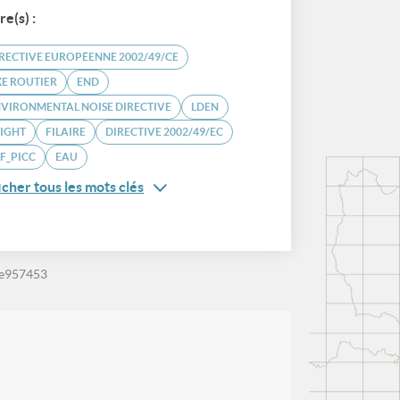
re(s) :
RECTIVE EUROPÉENNE 2002/49/CE
E ROUTIER
END
VIRONMENTAL NOISE DIRECTIVE
LDEN
IGHT
FILAIRE
DIRECTIVE 2002/49/EC
F_PICC
EAU
icher tous les mots clés
ce957453