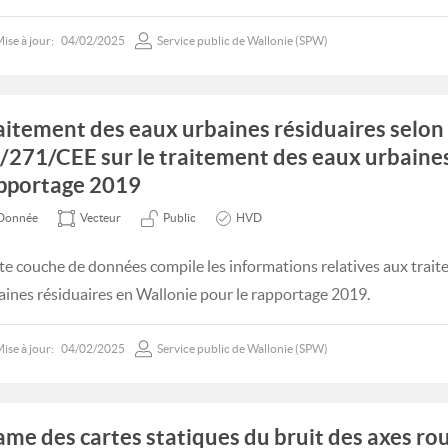
ise à jour:
04/02/2025
Service public de Wallonie (SPW)
aitement des eaux urbaines résiduaires selon 
/271/CEE sur le traitement des eaux urbaines
pportage 2019
Donnée
Vecteur
Public
HVD
te couche de données compile les informations relatives aux trai
aines résiduaires en Wallonie pour le rapportage 2019.
ise à jour:
04/02/2025
Service public de Wallonie (SPW)
ame des cartes statiques du bruit des axes rou