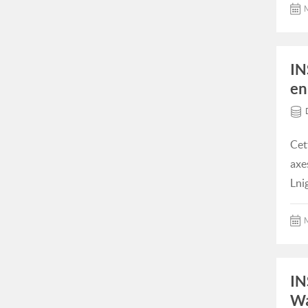
M
IN
en
Cet
axe
Lni
M
IN
Wa