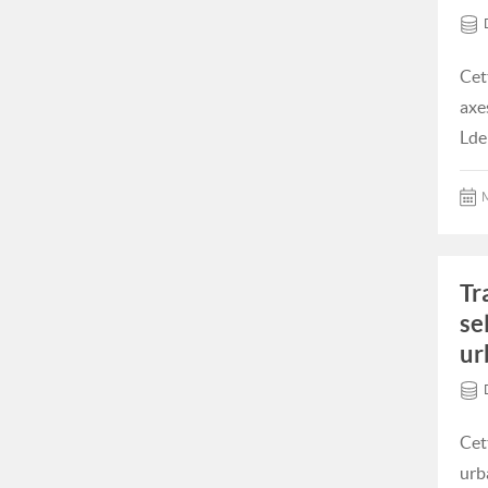
Cet
axe
Lde
M
Tr
se
ur
Cet
urb