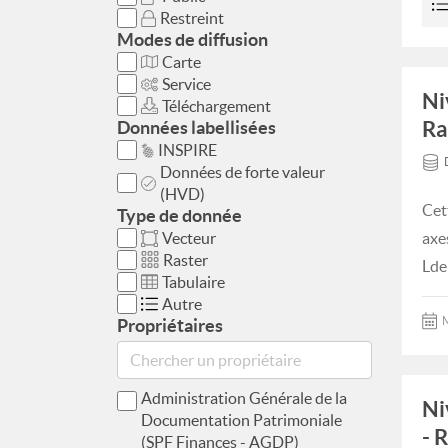
Restreint
Modes de diffusion
Carte
Service
Ni
Téléchargement
Ra
Données labellisées
INSPIRE
Données de forte valeur
(HVD)
Cet
Type de donnée
Vecteur
axe
Raster
Lde
Tabulaire
Autre
M
Propriétaires
Administration Générale de la
Ni
Documentation Patrimoniale
- 
(SPF Finances - AGDP)