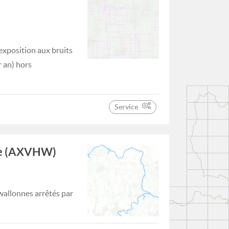
exposition aux bruits
r an) hors
Service
nne (AXVHW)
wallonnes arrêtés par