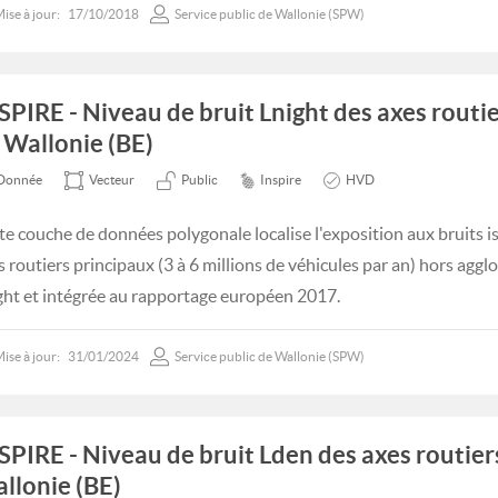
ise à jour:
17/10/2018
Service public de Wallonie (SPW)
SPIRE - Niveau de bruit Lnight des axes routi
 Wallonie (BE)
Donnée
Vecteur
Public
Inspire
HVD
te couche de données polygonale localise l'exposition aux bruits 
s routiers principaux (3 à 6 millions de véhicules par an) hors aggl
ght et intégrée au rapportage européen 2017.
ise à jour:
31/01/2024
Service public de Wallonie (SPW)
SPIRE - Niveau de bruit Lden des axes routier
llonie (BE)