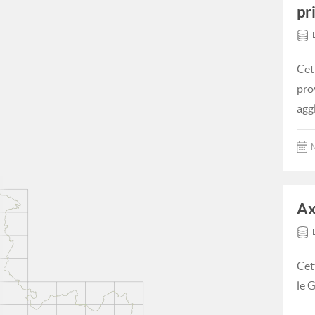
pr
Cet
pro
agg
M
Ax
Cet
le 