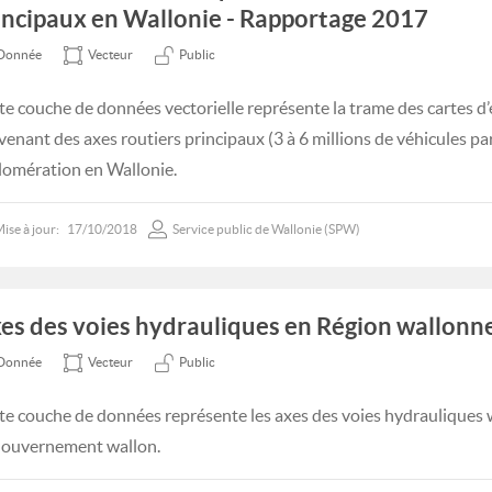
incipaux en Wallonie - Rapportage 2017
Donnée
Vecteur
Public
te couche de données vectorielle représente la trame des cartes d’
venant des axes routiers principaux (3 à 6 millions de véhicules pa
lomération en Wallonie.
ise à jour:
17/10/2018
Service public de Wallonie (SPW)
es des voies hydrauliques en Région wallo
Donnée
Vecteur
Public
te couche de données représente les axes des voies hydrauliques 
Gouvernement wallon.