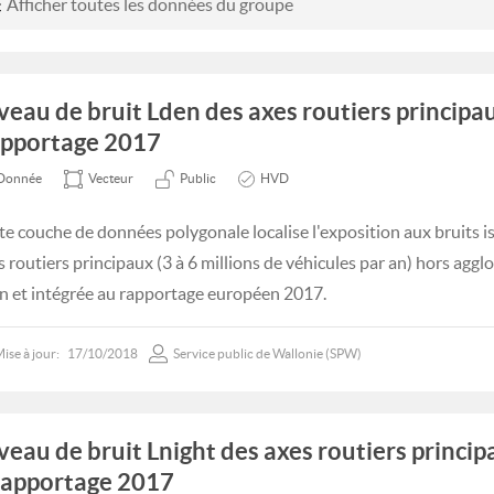
Afficher toutes les données du groupe
veau de bruit Lden des axes routiers principa
pportage 2017
Donnée
Vecteur
Public
HVD
te couche de données polygonale localise l'exposition aux bruits 
s routiers principaux (3 à 6 millions de véhicules par an) hors aggl
n et intégrée au rapportage européen 2017.
ise à jour:
17/10/2018
Service public de Wallonie (SPW)
veau de bruit Lnight des axes routiers princi
Rapportage 2017