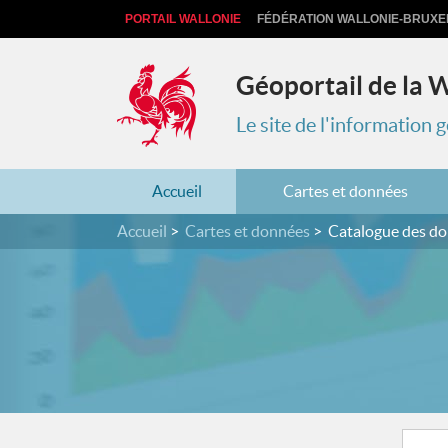
PORTAIL WALLONIE
FÉDÉRATION WALLONIE-BRUXE
Géoportail de la 
Le site de l'information
Accueil
Cartes et données
Accueil
Cartes et données
Catalogue des d