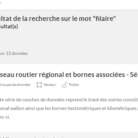
ltat de la recherche sur le mot "filaire"
ultat(s)
 sur 13 données
seau routier régional et bornes associées - Sé
Groupe de données
Vecteur
Public
te série de couches de données reprend le tracé des voiries constit
ional wallon ainsi que les bornes hectométriques et kilométriques 
es-ci.