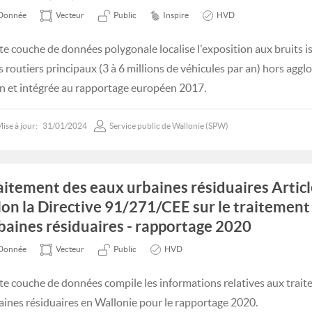
Donnée
Vecteur
Public
Inspire
HVD
te couche de données polygonale localise l'exposition aux bruits 
s routiers principaux (3 à 6 millions de véhicules par an) hors aggl
n et intégrée au rapportage européen 2017.
ise à jour:
31/01/2024
Service public de Wallonie (SPW)
aitement des eaux urbaines résiduaires Articl
lon la Directive 91/271/CEE sur le traitement
baines résiduaires - rapportage 2020
Donnée
Vecteur
Public
HVD
te couche de données compile les informations relatives aux trai
aines résiduaires en Wallonie pour le rapportage 2020.