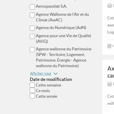
Aerospacelab S.A.
Agence Wallonne de l'Air et du
Cet
Climat (AwAC)
axe
Agence du Numérique (AdN)
Lni
Agence pour une Vie de Qualité
(AViQ)
M
Agence wallonne du Patrimoine
(SPW - Territoire, Logement,
Patrimoine, Énergie - Agence
wallonne du Patrimoine)
Ax
Afficher tout
ca
Date de modification
Cette semaine
Ce mois
Cette année
Cet
mil