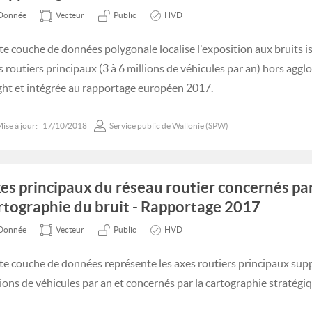
Donnée
Vecteur
Public
HVD
te couche de données polygonale localise l'exposition aux bruits 
s routiers principaux (3 à 6 millions de véhicules par an) hors aggl
ght et intégrée au rapportage européen 2017.
ise à jour:
17/10/2018
Service public de Wallonie (SPW)
es principaux du réseau routier concernés par
rtographie du bruit - Rapportage 2017
Donnée
Vecteur
Public
HVD
te couche de données représente les axes routiers principaux supp
lions de véhicules par an et concernés par la cartographie stratégiq