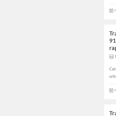
M
Tr
91
ra
Cet
urb
M
Tr