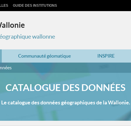
LLES
GUIDE DES INSTITUTIONS
Wallonie
 géographique wallonne
Communauté géomatique
INSPIRE
onnées
CATALOGUE DES DONNÉES
Le catalogue des données géographiques de la Wallonie.