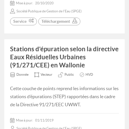
Mise à jour:
20/10/2020
Société Publique de Gestion de l'Eau (SPGE)
Service
Téléchargement
Stations d'épuration selon la directive
Eaux Résiduelles Urbaines
(91/271/CEE) en Wallonie
Donnée
Vecteur
Public
HVD
Cette couche de points reprend les informations sur les
stations d’épurations (STEP) rapportées dans le cadre
de la Directive 91/271/EEC UWWT.
Mise à jour:
01/11/2019
Société Publique de Gestion de l'Eau (SPGE)