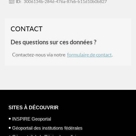
ID:
3006134b-284d-476a-87eb-b11d10b0b827
CONTACT
Des questions sur ces données ?
Contactez-nous via notre
formulaire de contact
.
SITES À DÉCOUVRIR
INSPIRE Geoportal
Géoportail des institutions fédérales