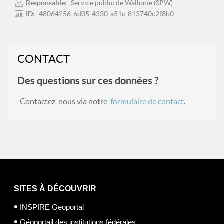
Responsable:
Service public de Wallonie (SPW)
ID:
48064256-6d05-4330-a51c-813740c2f8b0
CONTACT
Des questions sur ces données ?
Contactez-nous via notre
formulaire de contact
.
SITES À DÉCOUVRIR
INSPIRE Geoportal
Géoportail des institutions fédérales