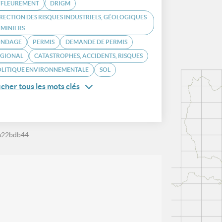
FFLEUREMENT
DRIGM
RECTION DES RISQUES INDUSTRIELS, GÉOLOGIQUES
 MINIERS
ONDAGE
PERMIS
DEMANDE DE PERMIS
ÉGIONAL
CATASTROPHES, ACCIDENTS, RISQUES
OLITIQUE ENVIRONNEMENTALE
SOL
icher tous les mots clés
a22bdb44