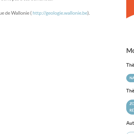
que de Wallonie (
http://geologie.wallonie.be
).
Mo
Thè
N
Thè
ZO
RÉ
Aut