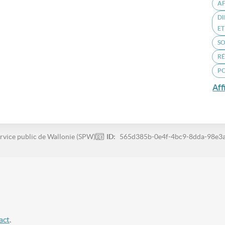
A
DI
ET
S
R
P
Aff
rvice public de Wallonie (SPW)
ID:
565d385b-0e4f-4bc9-8dda-98e3
act
.