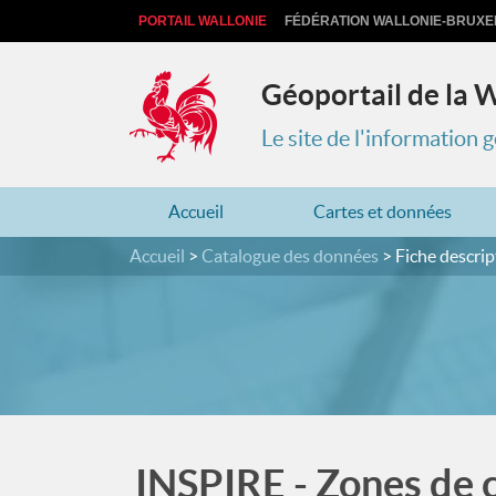
PORTAIL WALLONIE
FÉDÉRATION WALLONIE-BRUXE
Géoportail de la 
Le site de l'information
Accueil
Cartes et données
Accueil
Catalogue des données
Fiche descrip
INSPIRE - Zones de 