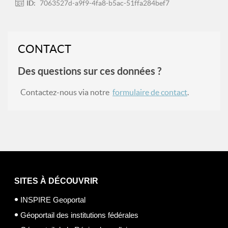
ID:
7063527d-a9f9-4fa8-b5ac-51ffa284bef7
CONTACT
Des questions sur ces données ?
Contactez-nous via notre
formulaire de contact
.
SITES À DÉCOUVRIR
INSPIRE Geoportal
Géoportail des institutions fédérales