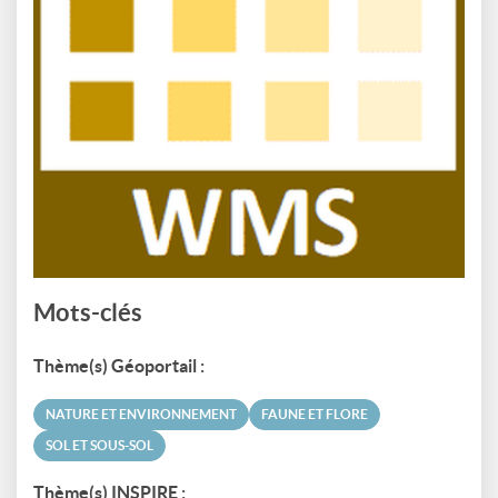
Mots-clés
Thème(s) Géoportail :
NATURE ET ENVIRONNEMENT
FAUNE ET FLORE
SOL ET SOUS-SOL
Thème(s) INSPIRE :