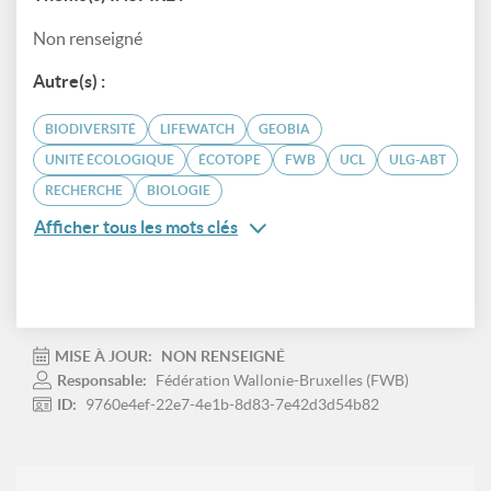
Non renseigné
Autre(s) :
BIODIVERSITÉ
LIFEWATCH
GEOBIA
UNITÉ ÉCOLOGIQUE
ÉCOTOPE
FWB
UCL
ULG-ABT
RECHERCHE
BIOLOGIE
Afficher tous les mots clés
MISE À JOUR:
NON RENSEIGNÉ
Responsable:
Fédération Wallonie-Bruxelles (FWB)
ID:
9760e4ef-22e7-4e1b-8d83-7e42d3d54b82