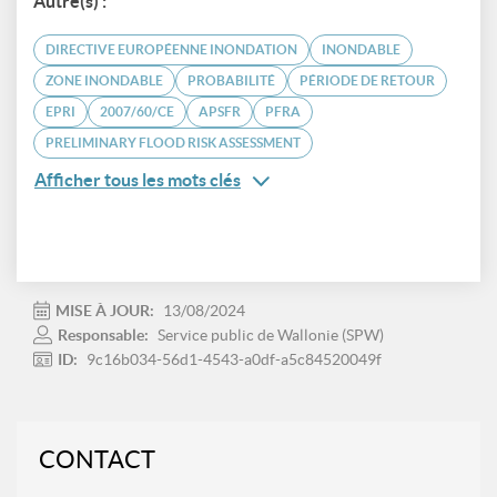
Autre(s) :
DIRECTIVE EUROPÉENNE INONDATION
INONDABLE
ZONE INONDABLE
PROBABILITÉ
PÉRIODE DE RETOUR
EPRI
2007/60/CE
APSFR
PFRA
PRELIMINARY FLOOD RISK ASSESSMENT
Afficher tous les mots clés
MISE À JOUR:
13/08/2024
Responsable:
Service public de Wallonie (SPW)
ID:
9c16b034-56d1-4543-a0df-a5c84520049f
CONTACT