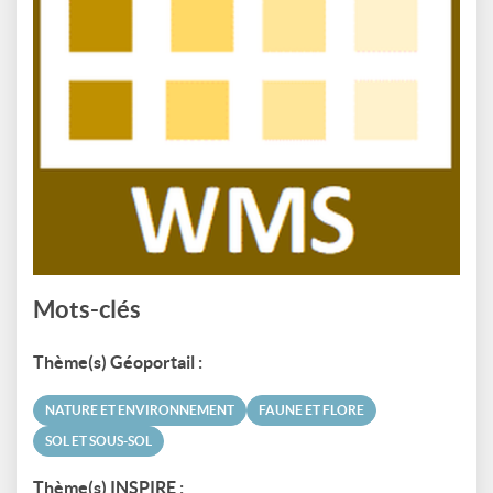
Mots-clés
Thème(s) Géoportail :
NATURE ET ENVIRONNEMENT
FAUNE ET FLORE
SOL ET SOUS-SOL
Thème(s) INSPIRE :