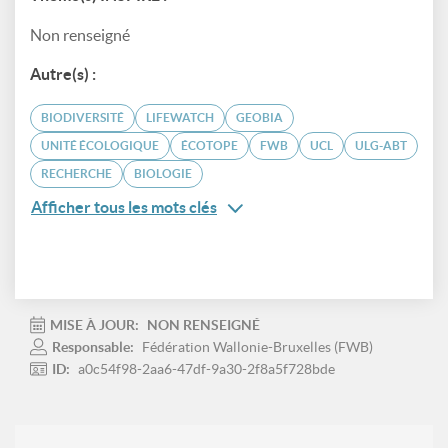
Non renseigné
Autre(s) :
BIODIVERSITÉ
LIFEWATCH
GEOBIA
UNITÉ ÉCOLOGIQUE
ÉCOTOPE
FWB
UCL
ULG-ABT
RECHERCHE
BIOLOGIE
Afficher tous les mots clés
MISE À JOUR:
NON RENSEIGNÉ
Responsable:
Fédération Wallonie-Bruxelles (FWB)
ID:
a0c54f98-2aa6-47df-9a30-2f8a5f728bde