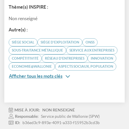
Thème(s) INSPIRE :
Non renseigné
Autre(s) :
SIÈGE SOCIAL
SIÈGE D'EXPLOITATION
ONSS
SOUS-TRAITANCE MÉTALLIQUE
SERVICE AUX ENTREPRISES
COMPÉTITIVITÉ
RÉSEAU D'ENTREPRISES
INNOVATION
ECONOMIE@WALLONIE
ASPECTS SOCIAUX, POPULATION
Afficher tous les mots clés
MISE À JOUR:
NON RENSEIGNÉ
Responsable:
Service public de Wallonie (SPW)
ID:
b36ed3c9-893e-4091-a333-f15952b3cd3b