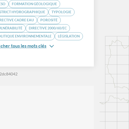
ESO
FORMATION GÉOLOGIQUE
ISTRICT HYDROGRAPHIQUE
TYPOLOGIE
RECTIVE CADRE EAU
POROSITÉ
LNÉRABILITÉ
DIRECTIVE 2000/60/EC
OLITIQUE ENVIRONNEMENTALE
LÉGISLATION
icher tous les mots clés
42dc84042