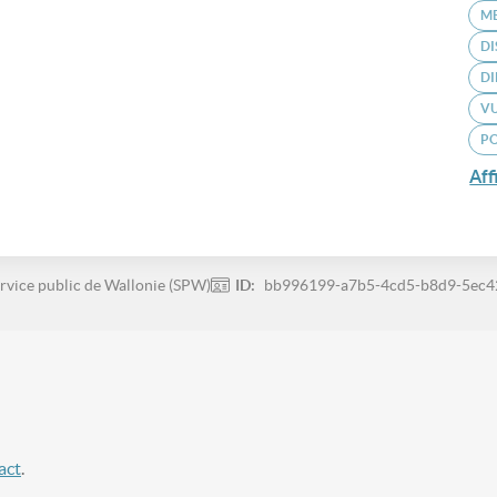
M
D
DI
VU
P
Aff
rvice public de Wallonie (SPW)
ID:
bb996199-a7b5-4cd5-b8d9-5ec
act
.