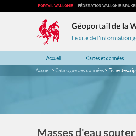
PORTAIL WALLONIE
FÉDÉRATION WALLONIE-BRUXE
Géoportail de la 
Le site de l'information
Accueil
Cartes et données
Accueil
Catalogue des données
Fiche descrip
Masses d'eau souter