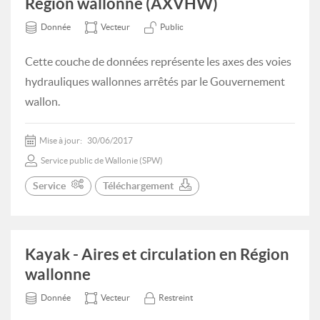
Région wallonne (AXVHW)
Donnée
Vecteur
Public
Cette couche de données représente les axes des voies
hydrauliques wallonnes arrêtés par le Gouvernement
wallon.
Mise à jour:
30/06/2017
Service public de Wallonie (SPW)
Service
Téléchargement
Kayak - Aires et circulation en Région
wallonne
Donnée
Vecteur
Restreint