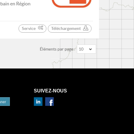
rbain en Région
Service
Téléchargement
Éléments par page :
10
SUIVEZ-NOUS
nner