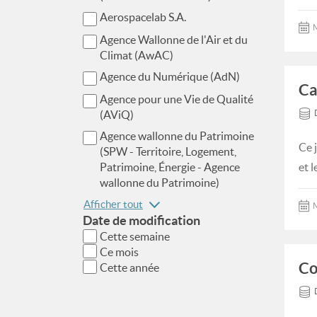
Aerospacelab S.A.
M
Agence Wallonne de l'Air et du
Climat (AwAC)
Agence du Numérique (AdN)
Ca
Agence pour une Vie de Qualité
(AViQ)
Agence wallonne du Patrimoine
Ce 
(SPW - Territoire, Logement,
Patrimoine, Énergie - Agence
et 
wallonne du Patrimoine)
Afficher tout
M
Date de modification
Cette semaine
Ce mois
Co
Cette année