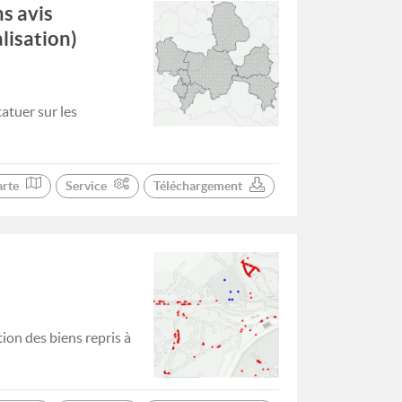
s avis
lisation)
tuer sur les
arte
Service
Téléchargement
tion des biens repris à