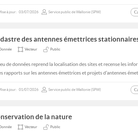
C
ise à jour:
03/07/2026
Service public de Wallonie (SPW)
dastre des antennes émettrices stationnaire
Donnée
Vecteur
Public
jeu de données reprend la localisation des sites et recense les inf
les rapports sur les antennes émettrices et projets d'antennes émet
C
ise à jour:
01/07/2026
Service public de Wallonie (SPW)
nservation de la nature
Donnée
Vecteur
Public