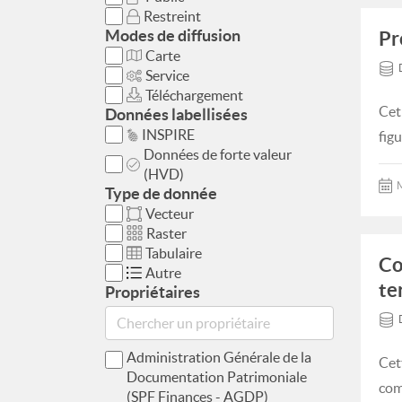
Restreint
Modes de diffusion
Pr
Carte
Service
Téléchargement
Cet
Données labellisées
INSPIRE
fig
Données de forte valeur
(HVD)
M
Type de donnée
Vecteur
Raster
Tabulaire
Co
Autre
te
Propriétaires
Administration Générale de la
Cet
Documentation Patrimoniale
com
(SPF Finances - AGDP)