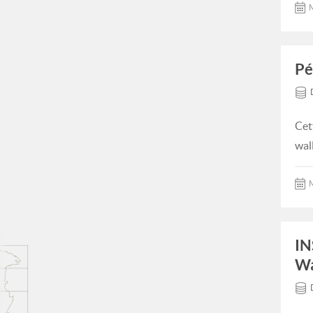
M
Pé
Cet
wal
M
IN
Wa