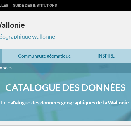
LLES
GUIDE DES INSTITUTIONS
Wallonie
 géographique wallonne
Communauté géomatique
INSPIRE
onnées
CATALOGUE DES DONNÉES
Le catalogue des données géographiques de la Wallonie.