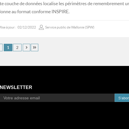
te couche de données localise les périmètres de remembrement u
lonne au format conforme INSPIRE.
ise à jour:
02/12/2022
Service public de Wallonie (SPW)
1
2
NEWSLETTER
S’abo