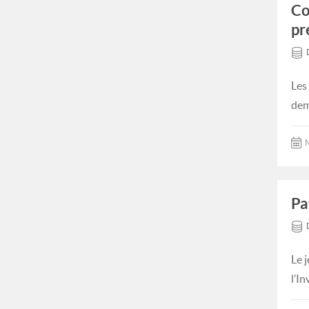
Co
pr
Les
dem
M
Pa
Le j
l’In