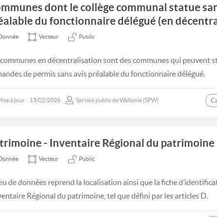
mmunes dont le collège communal statue san
éalable du fonctionnaire délégué (en décentra
Donnée
Vecteur
Public
 communes en décentralisation sont des communes qui peuvent sta
andes de permis sans avis préalable du fonctionnaire délégué.
C
ise à jour:
13/02/2026
Service public de Wallonie (SPW)
trimoine - Inventaire Régional du patrimoine
Donnée
Vecteur
Public
eu de données reprend la localisation ainsi que la fiche d’identifica
ventaire Régional du patrimoine, tel que défini par les articles D.