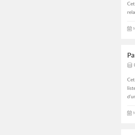
Cet
rel
M
Pa
Cet
lis
d’u
M