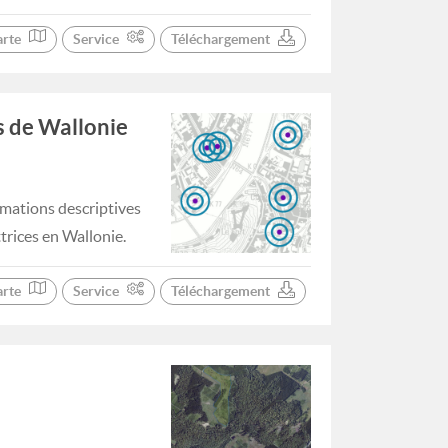
arte
Service
Téléchargement
s de Wallonie
ormations descriptives
trices en Wallonie.
arte
Service
Téléchargement