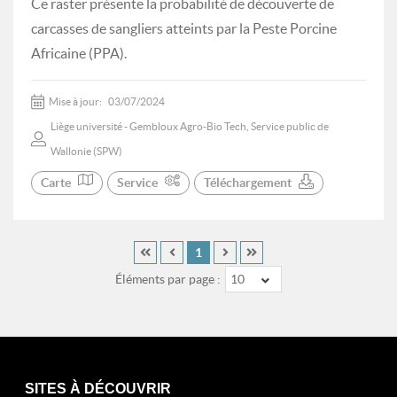
Ce raster présente la probabilité de découverte de
carcasses de sangliers atteints par la Peste Porcine
Africaine (PPA).
Mise à jour:
03/07/2024
Liège université - Gembloux Agro-Bio Tech, Service public de
Wallonie (SPW)
Carte
Service
Téléchargement
1
Éléments par page :
10
SITES À DÉCOUVRIR