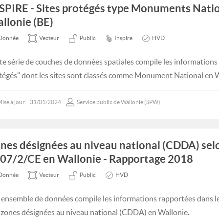
SPIRE - Sites protégés type Monuments Nati
llonie (BE)
Donnée
Vecteur
Public
Inspire
HVD
te série de couches de données spatiales compile les informations
tégés" dont les sites sont classés comme Monument National en W
ise à jour:
31/01/2024
Service public de Wallonie (SPW)
nes désignées au niveau national (CDDA) selo
07/2/CE en Wallonie - Rapportage 2018
Donnée
Vecteur
Public
HVD
 ensemble de données compile les informations rapportées dans le 
 zones désignées au niveau national (CDDA) en Wallonie.