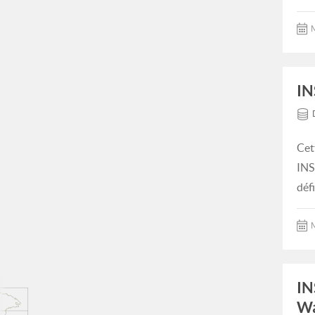
M
IN
Cet
INS
déf
M
IN
Wa