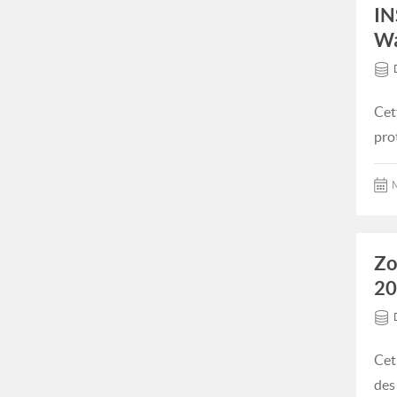
IN
Wa
Cet
pro
M
Zo
20
Cet
des