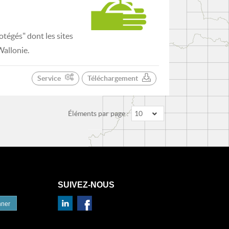
tégés" dont les sites
Wallonie.
Service
Téléchargement
Éléments par page :
10
SUIVEZ-NOUS
nner