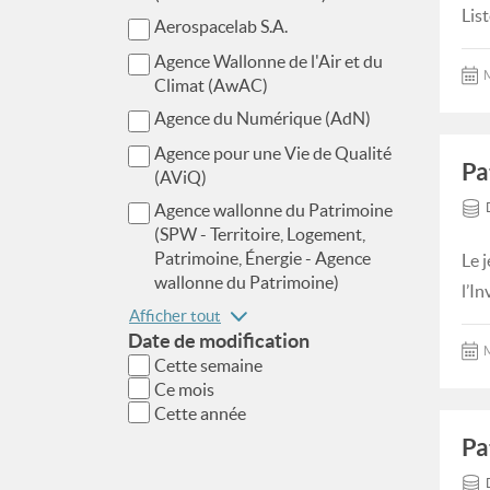
Lis
Aerospacelab S.A.
Agence Wallonne de l'Air et du
M
Climat (AwAC)
Agence du Numérique (AdN)
Agence pour une Vie de Qualité
Pa
(AViQ)
Agence wallonne du Patrimoine
(SPW - Territoire, Logement,
Patrimoine, Énergie - Agence
Le j
wallonne du Patrimoine)
l’In
Afficher tout
Date de modification
M
Cette semaine
Ce mois
Cette année
Pa