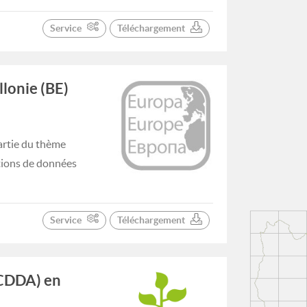
Service
Téléchargement
lonie (BE)
artie du thème
tions de données
Service
Téléchargement
(CDDA) en