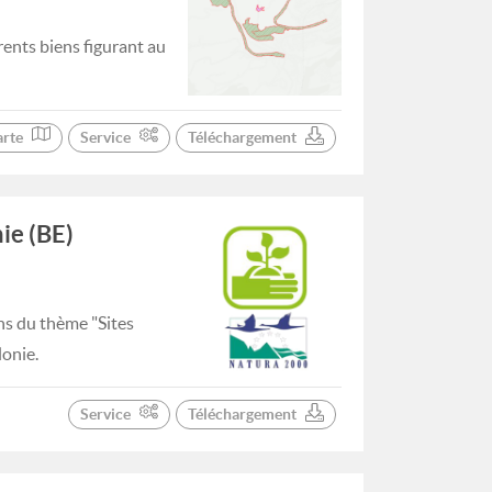
ents biens figurant au
arte
Service
Téléchargement
ie (BE)
ns du thème "Sites
lonie.
Service
Téléchargement