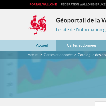
PORTAIL WALLONIE
FÉDÉRATION WALLONIE-BRUXE
Géoportail de la 
Le site de l'information
Accueil
Cartes et données
Accueil
Cartes et données
Catalogue des d