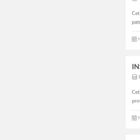
Cet
pat
M
IN
Cet
pro
M