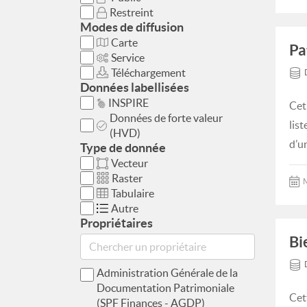
Restreint
Modes de diffusion
Carte
Pa
Service
Téléchargement
Données labellisées
INSPIRE
Cet
Données de forte valeur
lis
(HVD)
d’u
Type de donnée
Vecteur
Raster
M
Tabulaire
Autre
Propriétaires
Bi
Administration Générale de la
Documentation Patrimoniale
Cet
(SPF Finances - AGDP)