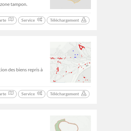
 zone tampon.
arte
Service
Téléchargement
tion des biens repris à
arte
Service
Téléchargement