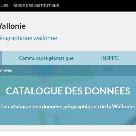
LLES
GUIDE DES INSTITUTIONS
Wallonie
 géographique wallonne
Communauté géomatique
INSPIRE
onnées
CATALOGUE DES DONNÉES
Le catalogue des données géographiques de la Wallonie.