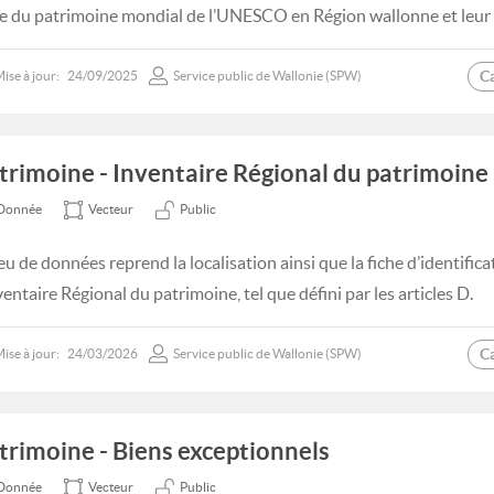
te du patrimoine mondial de l’UNESCO en Région wallonne et leur
C
ise à jour:
24/09/2025
Service public de Wallonie (SPW)
trimoine - Inventaire Régional du patrimoine
Donnée
Vecteur
Public
eu de données reprend la localisation ainsi que la fiche d’identifica
ventaire Régional du patrimoine, tel que défini par les articles D.
C
ise à jour:
24/03/2026
Service public de Wallonie (SPW)
trimoine - Biens exceptionnels
Donnée
Vecteur
Public