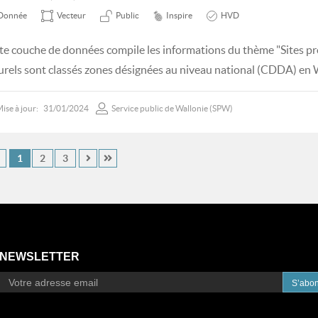
Donnée
Vecteur
Public
Inspire
HVD
te couche de données compile les informations du thème "Sites pro
urels sont classés zones désignées au niveau national (CDDA) en 
ise à jour:
31/01/2024
Service public de Wallonie (SPW)
1
2
3
NEWSLETTER
S’abo