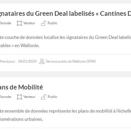
gnataires du Green Deal labelisés « Cantines 
Donnée
Vecteur
Public
te couche de données localise les signataires du Green Deal labeli
ables » en Wallonie.
ise à jour:
18/01/2024
Service public de Wallonie (SPW)
ans de Mobilité
Donnée
Vecteur
Public
te ensemble de données représente les plans de mobilité à l’échel
lomérations urbaines.