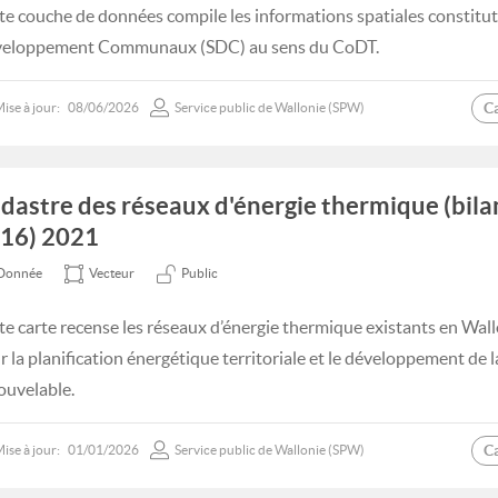
te couche de données compile les informations spatiales constitu
eloppement Communaux (SDC) au sens du CoDT.
C
ise à jour:
08/06/2026
Service public de Wallonie (SPW)
dastre des réseaux d'énergie thermique (bila
16) 2021
Donnée
Vecteur
Public
te carte recense les réseaux d’énergie thermique existants en Wallo
r la planification énergétique territoriale et le développement de l
ouvelable.
C
ise à jour:
01/01/2026
Service public de Wallonie (SPW)