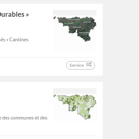
Durables »
sés « Cantines
Service
le des communes et des