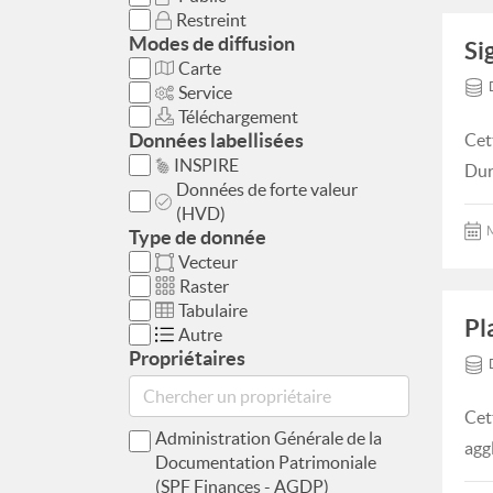
Restreint
Modes de diffusion
Si
Carte
Service
Téléchargement
Données labellisées
Cet
INSPIRE
Dur
Données de forte valeur
(HVD)
M
Type de donnée
Vecteur
Raster
Tabulaire
Pl
Autre
Propriétaires
Cet
Administration Générale de la
agg
Documentation Patrimoniale
(SPF Finances - AGDP)