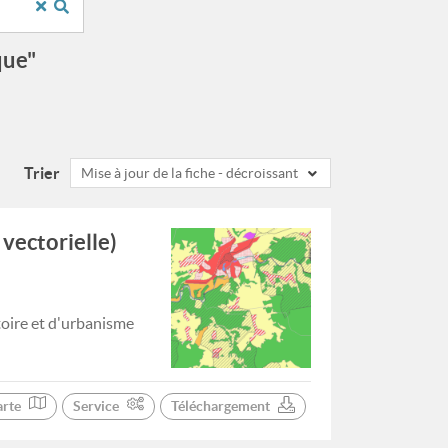
que"
Trier
Mise à jour de la fiche - décroissant
vectorielle)
toire et d'urbanisme
arte
Service
Téléchargement