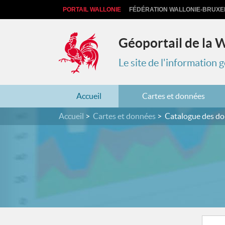
PORTAIL WALLONIE
FÉDÉRATION WALLONIE-BRUXE
Géoportail de la 
Le site de l'information
Accueil
Cartes et données
Accueil
Cartes et données
Catalogue des d