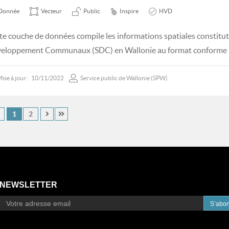
Donnée
Vecteur
Public
Inspire
HVD
te couche de données compile les informations spatiales constitu
eloppement Communaux (SDC) en Wallonie au format conforme 
ise à jour:
10/11/2022
Service public de Wallonie (SPW)
1
2
NEWSLETTER
S’abo