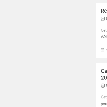
Ré
Cet
Wal
M
Ca
20
Cet
pou