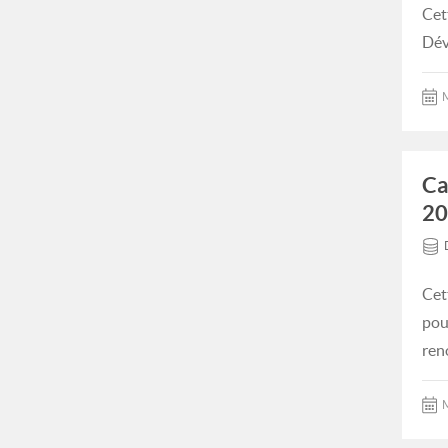
Cet
Dév
M
Ca
20
Cet
pou
ren
M