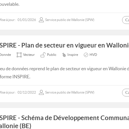
ouvelable.
C
ise à jour:
01/01/2026
Service public de Wallonie (SPW)
SPIRE - Plan de secteur en vigueur en Walloni
Donnée
Vecteur
Public
Inspire
HVD
jeu de données reprend le plan de secteur en vigueur en Wallonie 
forme INSPIRE.
C
ise à jour:
02/12/2022
Service public de Wallonie (SPW)
SPIRE - Schéma de Développement Communal
llonie (BE)