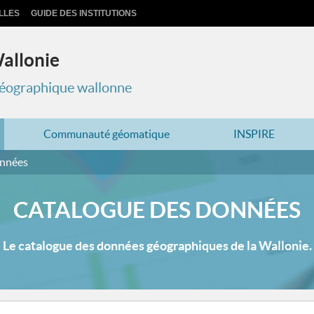
LLES
GUIDE DES INSTITUTIONS
Wallonie
 géographique wallonne
Communauté géomatique
INSPIRE
onnées
CATALOGUE DES DONNÉES
Le catalogue des données géographiques de la Wallonie.