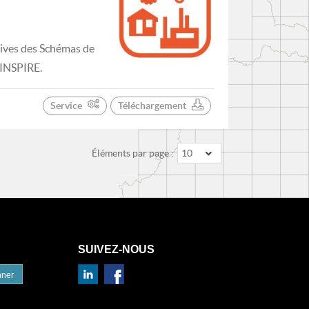
tives des Schémas de
INSPIRE.
Service
Téléchargement
Éléments par page :
10
SUIVEZ-NOUS
nner