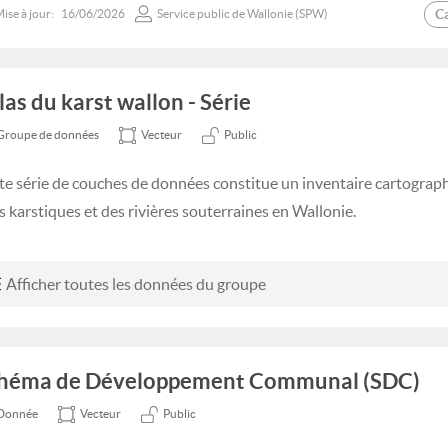
C
ise à jour:
16/06/2026
Service public de Wallonie (SPW)
las du karst wallon - Série
Groupe de données
Vecteur
Public
te série de couches de données constitue un inventaire cartograph
es karstiques et des rivières souterraines en Wallonie.
Afficher toutes les données du groupe
héma de Développement Communal (SDC)
Donnée
Vecteur
Public