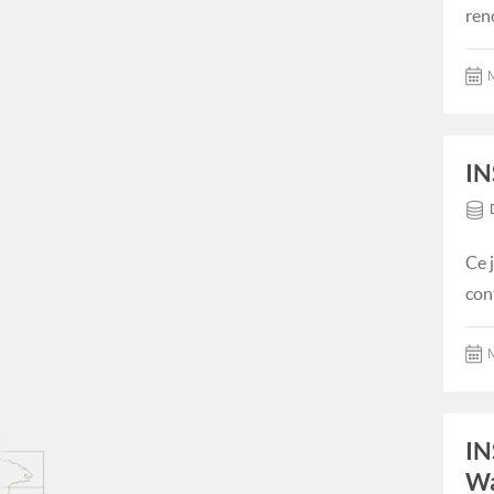
ren
M
IN
Ce 
con
M
IN
Wa