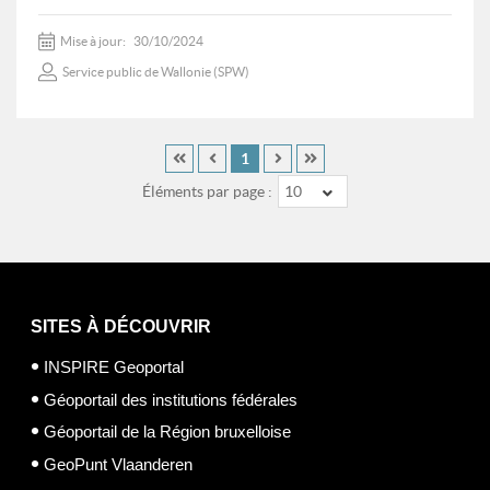
Mise à jour:
30/10/2024
Service public de Wallonie (SPW)
1
Éléments par page :
10
SITES À DÉCOUVRIR
INSPIRE Geoportal
Géoportail des institutions fédérales
Géoportail de la Région bruxelloise
GeoPunt Vlaanderen