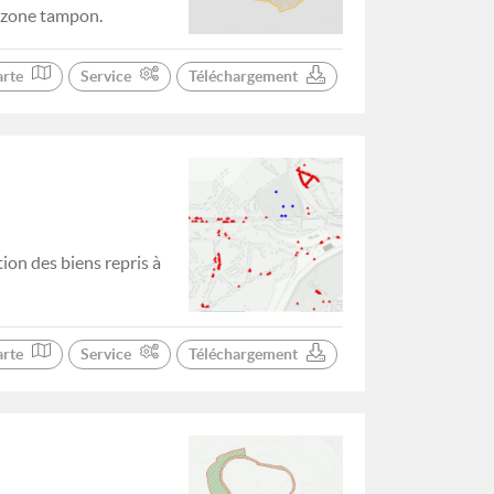
 zone tampon.
arte
Service
Téléchargement
tion des biens repris à
arte
Service
Téléchargement