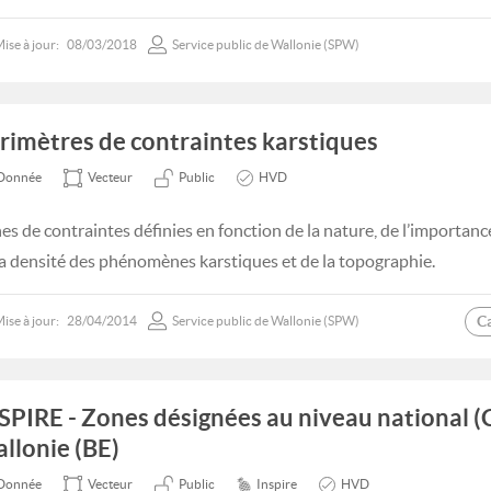
ise à jour:
08/03/2018
Service public de Wallonie (SPW)
rimètres de contraintes karstiques
Donnée
Vecteur
Public
HVD
es de contraintes définies en fonction de la nature, de l’importance
la densité des phénomènes karstiques et de la topographie.
C
ise à jour:
28/04/2014
Service public de Wallonie (SPW)
SPIRE - Zones désignées au niveau national 
llonie (BE)
Donnée
Vecteur
Public
Inspire
HVD