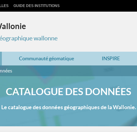
LLES
GUIDE DES INSTITUTIONS
Wallonie
 géographique wallonne
Communauté géomatique
INSPIRE
onnées
CATALOGUE DES DONNÉES
Le catalogue des données géographiques de la Wallonie.