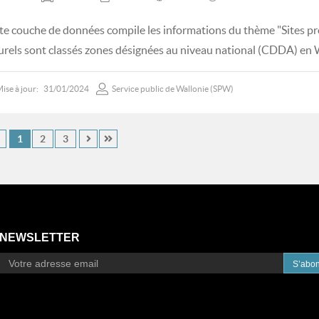
te couche de données compile les informations du thème "Sites pro
urels sont classés zones désignées au niveau national (CDDA) en 
ise à jour:
31/01/2024
Service public de Wallonie (SPW)
1
2
3
NEWSLETTER
S’abo