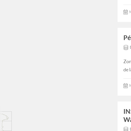
M
Pé
Zon
de 
M
IN
Wa