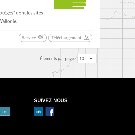
tégés" dont les sites
Wallonie.
Service
Téléchargement
Éléments par page :
10
SUIVEZ-NOUS
nner