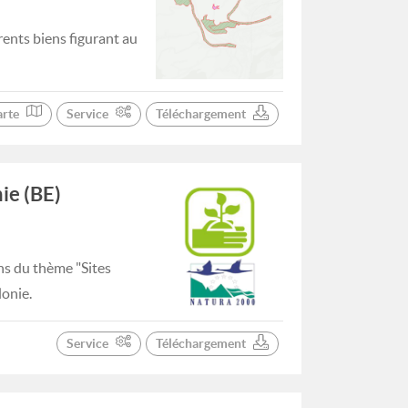
ents biens figurant au
arte
Service
Téléchargement
ie (BE)
ns du thème "Sites
lonie.
Service
Téléchargement