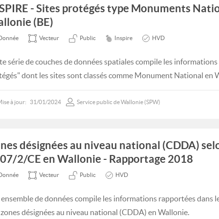
SPIRE - Sites protégés type Monuments Nati
llonie (BE)
Donnée
Vecteur
Public
Inspire
HVD
te série de couches de données spatiales compile les informations
tégés" dont les sites sont classés comme Monument National en W
ise à jour:
31/01/2024
Service public de Wallonie (SPW)
nes désignées au niveau national (CDDA) selo
07/2/CE en Wallonie - Rapportage 2018
Donnée
Vecteur
Public
HVD
 ensemble de données compile les informations rapportées dans le 
 zones désignées au niveau national (CDDA) en Wallonie.