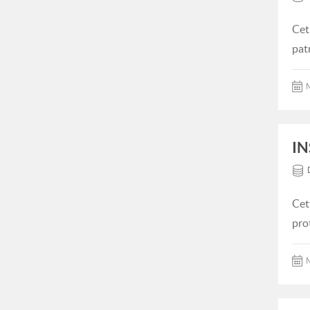
Cet
pat
M
IN
Cet
pro
M