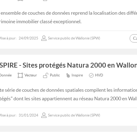
 ensemble de couches de données reprend la localisation des différ
rimoine immobilier classé exceptionnel.
C
ise à jour:
24/09/2025
Service public de Wallonie (SPW)
SPIRE - Sites protégés Natura 2000 en Wallon
Donnée
Vecteur
Public
Inspire
HVD
te série de couches de données spatiales compilent les informatio
tégés" dont les sites appartiennent au réseau Natura 2000 en Wal
ise à jour:
31/01/2024
Service public de Wallonie (SPW)