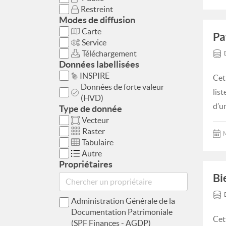
Restreint
Modes de diffusion
Carte
Pa
Service
Téléchargement
Données labellisées
INSPIRE
Cet
Données de forte valeur
lis
(HVD)
d’u
Type de donnée
Vecteur
Raster
M
Tabulaire
Autre
Propriétaires
Bi
Administration Générale de la
Documentation Patrimoniale
Cet
(SPF Finances - AGDP)