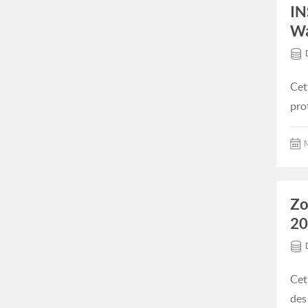
IN
Wa
Cet
pro
M
Zo
20
Cet
des