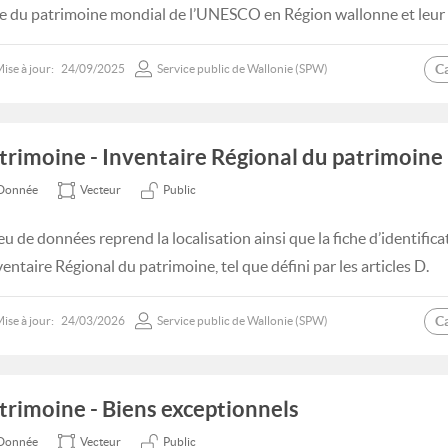
te du patrimoine mondial de l’UNESCO en Région wallonne et leur
C
ise à jour:
24/09/2025
Service public de Wallonie (SPW)
trimoine - Inventaire Régional du patrimoine
Donnée
Vecteur
Public
eu de données reprend la localisation ainsi que la fiche d’identifica
ventaire Régional du patrimoine, tel que défini par les articles D.
C
ise à jour:
24/03/2026
Service public de Wallonie (SPW)
trimoine - Biens exceptionnels
Donnée
Vecteur
Public