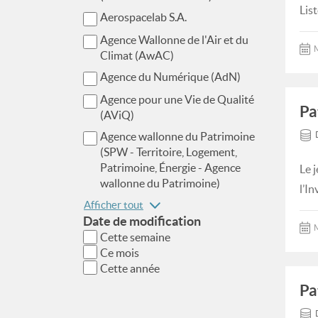
Lis
Aerospacelab S.A.
Agence Wallonne de l'Air et du
M
Climat (AwAC)
Agence du Numérique (AdN)
Agence pour une Vie de Qualité
Pa
(AViQ)
Agence wallonne du Patrimoine
(SPW - Territoire, Logement,
Patrimoine, Énergie - Agence
Le j
wallonne du Patrimoine)
l’In
Afficher tout
Date de modification
M
Cette semaine
Ce mois
Cette année
Pa