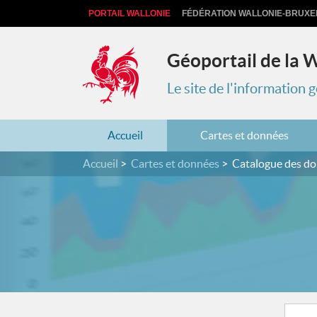
PORTAIL WALLONIE
FÉDÉRATION WALLONIE-BRUXE
Géoportail de la 
Le site de l'information
Accueil
Cartes et données
Accueil
Cartes et données
Catalogue des d