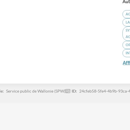
Aut
A
LA
SY
A
O
IN
Aff
le:
Service public de Wallonie (SPW)
ID:
24cfeb58-5fe4-4b9b-93ca