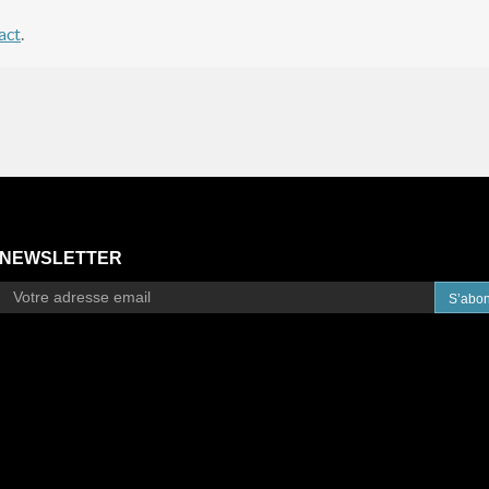
act
.
NEWSLETTER
S’abo