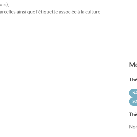
urs);
celles ainsi que l'étiquette associée à la culture
Mo
Thè
N
SO
Thè
Non