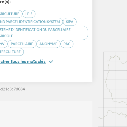
re(s) :
GRICULTURE
LPIS
ND PARCEL IDENTIFICATION SYSTEM
SIPA
STÈME D’IDENTIFICATION DU PARCELLAIRE
GRICOLE
PW
PARCELLAIRE
ANONYME
PAC
TERCULTURE
icher tous les mots clés
-4d21c3c7d084