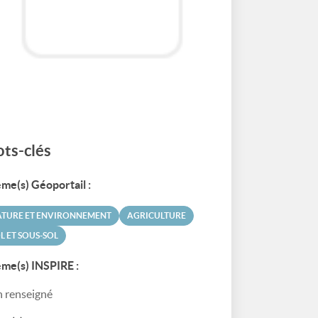
ts-clés
me(s) Géoportail :
ATURE ET ENVIRONNEMENT
AGRICULTURE
L ET SOUS-SOL
me(s) INSPIRE :
 renseigné