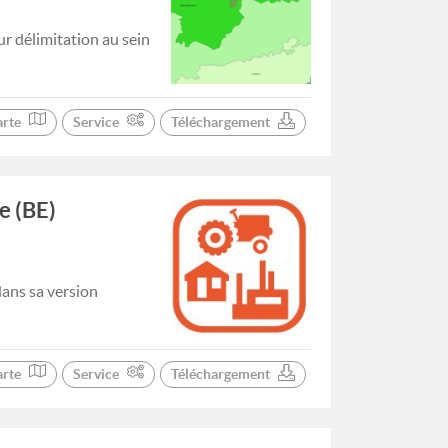
ur délimitation au sein
arte
Service
Téléchargement
e (BE)
dans sa version
arte
Service
Téléchargement