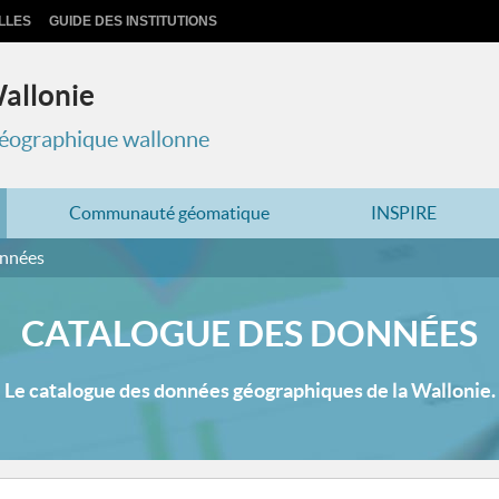
LLES
GUIDE DES INSTITUTIONS
Wallonie
 géographique wallonne
Communauté géomatique
INSPIRE
onnées
CATALOGUE DES DONNÉES
Le catalogue des données géographiques de la Wallonie.