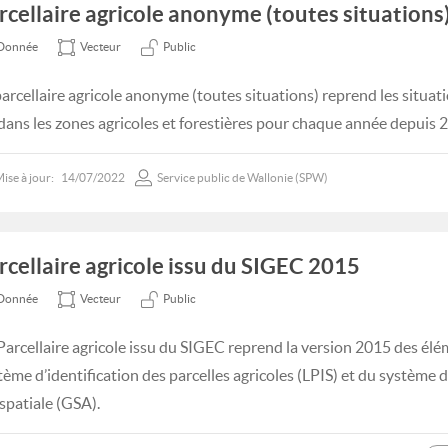
rcellaire agricole anonyme (toutes situations)
Donnée
Vecteur
Public
parcellaire agricole anonyme (toutes situations) reprend les situatio
 dans les zones agricoles et forestières pour chaque année depuis 
ise à jour:
14/07/2022
Service public de Wallonie (SPW)
rcellaire agricole issu du SIGEC 2015
Donnée
Vecteur
Public
Parcellaire agricole issu du SIGEC reprend la version 2015 des élé
tème d’identification des parcelles agricoles (LPIS) et du système
spatiale (GSA).