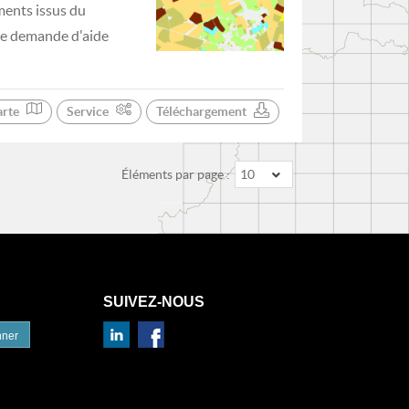
ments issus du
 de demande d'aide
arte
Service
Téléchargement
Éléments par page :
10
SUIVEZ-NOUS
nner