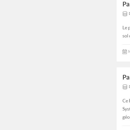
Pa
Le 
sol
M
Pa
Ce 
Sys
géo