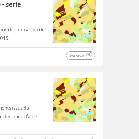
 - série
ns de l’utilisation du
2015.
Service
ments issus du
 de demande d'aide