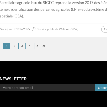
Parcellaire agricole issu du SIGEC reprend la version 2017 des élé
tème d’identification des parcelles agricoles (LPIS) et du système
spatiale (GSA).
C
ise à jour:
01/09/2025
Service public de Wallonie (SPW)
1
2
3
4
NEWSLETTER
S’abo