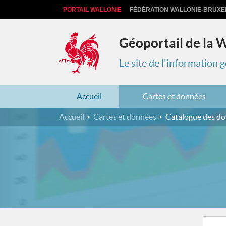
PORTAIL WALLONIE
FÉDÉRATION WALLONIE-BRUXE
Géoportail de la 
Le site de l'information
Accueil
Cartes et données
Accueil
Cartes et données
Catalogue des d