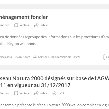
énagement foncier
Donnée
Vecteur
Public
jeu de données regroupe des informations sur les procédures d’a
al en Région wallonne.
C
ise à jour:
09/07/2026
Service public de Wallonie (SPW)
seau Natura 2000 désignés sur base de l’AG
11 en vigueur au 31/12/2017
Donnée
Vecteur
Public
HVD
 ensemble présente le réseau Natura 2000 wallon complet en vig