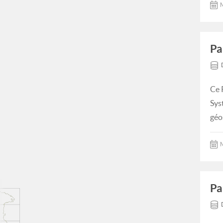
M
Pa
Ce 
Sys
géo
M
Pa