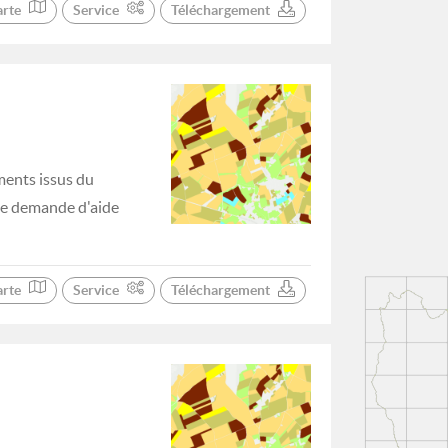
arte
Service
Téléchargement
ments issus du
 de demande d'aide
arte
Service
Téléchargement