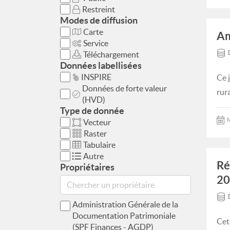
Restreint
Modes de diffusion
Carte
Am
Service
Téléchargement
Données labellisées
INSPIRE
Ce 
Données de forte valeur
rur
(HVD)
Type de donnée
M
Vecteur
Raster
Tabulaire
Autre
Ré
Propriétaires
20
Administration Générale de la
Documentation Patrimoniale
Cet
(SPF Finances - AGDP)