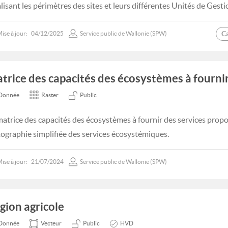
alisant les périmètres des sites et leurs différentes Unités de Gesti
C
ise à jour:
04/12/2025
Service public de Wallonie (SPW)
trice des capacités des écosystèmes à fournir
Donnée
Raster
Public
matrice des capacités des écosystèmes à fournir des services pro
tographie simplifiée des services écosystémiques.
ise à jour:
21/07/2024
Service public de Wallonie (SPW)
gion agricole
Donnée
Vecteur
Public
HVD