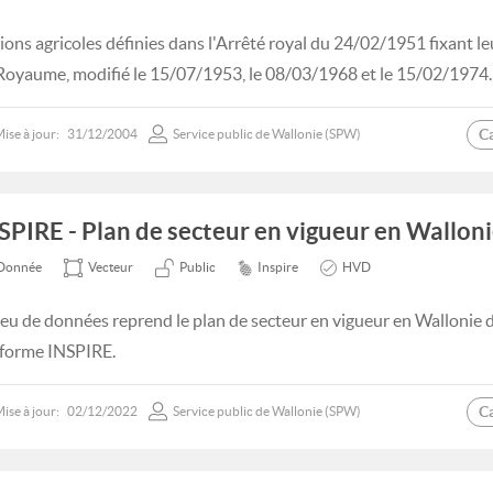
ions agricoles définies dans l'Arrêté royal du 24/02/1951 fixant le
Royaume, modifié le 15/07/1953, le 08/03/1968 et le 15/02/1974.
C
ise à jour:
31/12/2004
Service public de Wallonie (SPW)
SPIRE - Plan de secteur en vigueur en Walloni
Donnée
Vecteur
Public
Inspire
HVD
jeu de données reprend le plan de secteur en vigueur en Wallonie 
forme INSPIRE.
C
ise à jour:
02/12/2022
Service public de Wallonie (SPW)