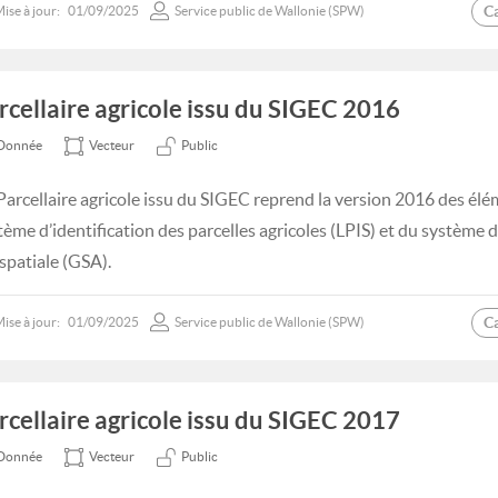
C
ise à jour:
01/09/2025
Service public de Wallonie (SPW)
rcellaire agricole issu du SIGEC 2016
Donnée
Vecteur
Public
Parcellaire agricole issu du SIGEC reprend la version 2016 des élé
tème d’identification des parcelles agricoles (LPIS) et du système
spatiale (GSA).
C
ise à jour:
01/09/2025
Service public de Wallonie (SPW)
rcellaire agricole issu du SIGEC 2017
Donnée
Vecteur
Public