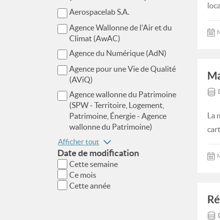
loc
Aerospacelab S.A.
Agence Wallonne de l'Air et du
M
Climat (AwAC)
Agence du Numérique (AdN)
Agence pour une Vie de Qualité
Ma
(AViQ)
Agence wallonne du Patrimoine
(SPW - Territoire, Logement,
La 
Patrimoine, Énergie - Agence
wallonne du Patrimoine)
car
Afficher tout
Date de modification
M
Cette semaine
Ce mois
Cette année
Ré