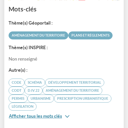
Mots-clés
Thème(s) Géoportail :
AMÉNAGEMENT DU TERRITOIRE
PLANS ET RÈGLEMENTS
Thème(s) INSPIRE :
Non renseigné
Autre(s) :
CODE
SCHÉMA
DÉVELOPPEMENT TERRITORIAL
CODT
D.IV.22
AMÉNAGEMENT DU TERRITOIRE
PERMIS
URBANISME
PRESCRIPTION URBANISTIQUE
LÉGISLATION
Afficher tous les mots clés