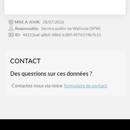
MISE À JOUR:
28/07/2026
Responsable:
Service public de Wallonie (SPW)
ID:
44212eaf-a8b9-48b6-b389-4976574b7b15
CONTACT
Des questions sur ces données ?
Contactez-nous via notre
formulaire de contact
.