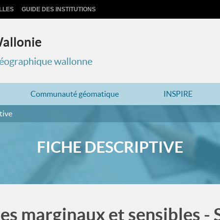
LLES
GUIDE DES INSTITUTIONS
Wallonie
 géographique wallonne
Communauté géomatique
INSPIRE
tive
FICHE DESCRIPTIVE
s marginaux et sensibles - 