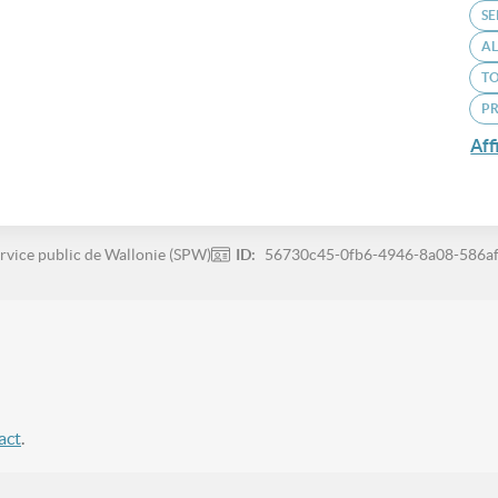
SE
A
T
P
Aff
rvice public de Wallonie (SPW)
ID:
56730c45-0fb6-4946-8a08-586a
act
.