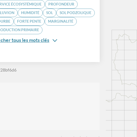
RVICE ÉCOSYSTÉMIQUE
PROFONDEUR
LLUVION
HUMIDITÉ
SOL
SOL PODZOLIQUE
OURBE
FORTE PENTE
MARGINALITÉ
RODUCTION PRIMAIRE
icher tous les mots clés
f28bf6d6