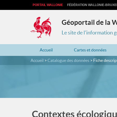
PORTAIL WALLONIE
FÉDÉRATION WALLONIE-BRUXE
Géoportail de la 
Le site de l'information
Accueil
Cartes et données
Accueil
Catalogue des données
Fiche descrip
Contextes écologique