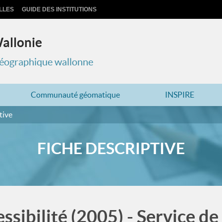
LLES
GUIDE DES INSTITUTIONS
Wallonie
 géographique wallonne
Communauté géomatique
INSPIRE
tive
FICHE DESCRIPTIVE
ssibilité (2005) - Service d