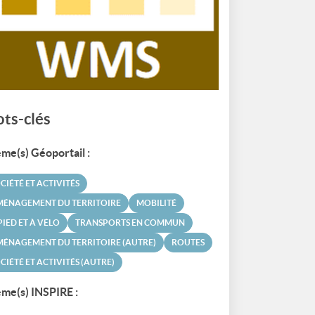
ts-clés
me(s) Géoportail :
CIÉTÉ ET ACTIVITÉS
MÉNAGEMENT DU TERRITOIRE
MOBILITÉ
PIED ET À VÉLO
TRANSPORTS EN COMMUN
ÉNAGEMENT DU TERRITOIRE (AUTRE)
ROUTES
CIÉTÉ ET ACTIVITÉS (AUTRE)
me(s) INSPIRE :