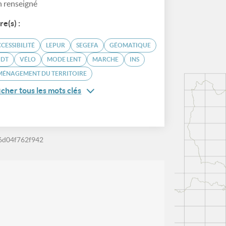
 renseigné
re(s) :
CESSIBILITÉ
LEPUR
SEGEFA
GÉOMATIQUE
PDT
VÉLO
MODE LENT
MARCHE
INS
MÉNAGEMENT DU TERRITOIRE
icher tous les mots clés
6d04f762f942