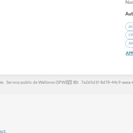
Non
Aut
AC
C
A
Aff
le:
Service public de Wallonie (SPW)
ID:
7a265d1f-8d78-44c9-aeea-
act
.