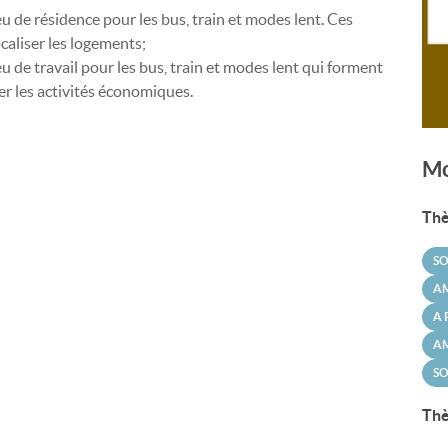
eu de résidence pour les bus, train et modes lent. Ces
caliser les logements;
eu de travail pour les bus, train et modes lent qui forment
ser les activités économiques.
Mo
Thè
SO
A
A 
AM
SO
Thè