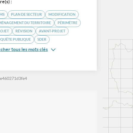
re(s) :
MS
PLAN DE SECTEUR
MODIFICATION
MÉNAGEMENT DU TERRITOIRE
PÉRIMÈTRE
ROJET
RÉVISION
AVANT-PROJET
NQUÊTE PUBLIQUE
SDER
icher tous les mots clés
-e460271d3fe4