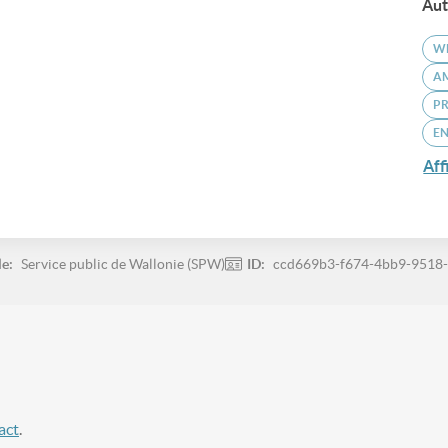
Aut
W
A
P
E
Aff
le:
Service public de Wallonie (SPW)
ID:
ccd669b3-f674-4bb9-9518
act
.