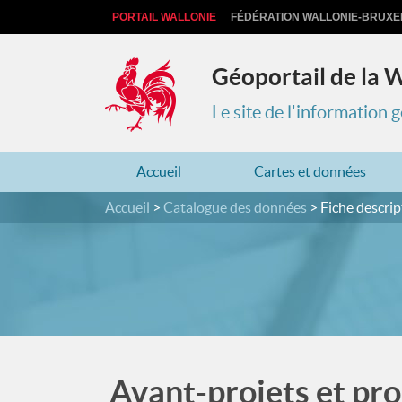
PORTAIL WALLONIE
FÉDÉRATION WALLONIE-BRUXE
Géoportail de la 
Le site de l'information
Accueil
Cartes et données
Accueil
Catalogue des données
Fiche descrip
Avant-projets et pro