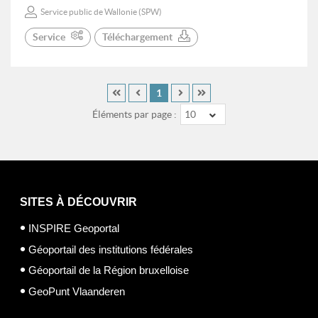
Service public de Wallonie (SPW)
Service
Téléchargement
1
Éléments par page :
10
SITES À DÉCOUVRIR
INSPIRE Geoportal
Géoportail des institutions fédérales
Géoportail de la Région bruxelloise
GeoPunt Vlaanderen